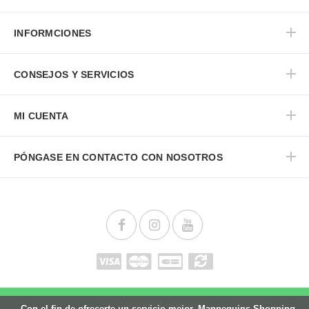
INFORMCIONES
CONSEJOS Y SERVICIOS
MI CUENTA
PÓNGASE EN CONTACTO CON NOSOTROS
Volver al principio
Con el fin de ofrecerte un servicio mejor, Mannequins Shopping