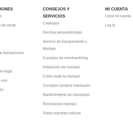
IONES
CONSEJOS Y
MI CUENTA
SERVICIOS
s
Crear mi cuenta
Catalogos
 de venta
Log In
Perchas personalizadas
Servicio de Equipamiento y
Montaje
e transaciones
Consejos de merchandising
Instalacion del maniqui
es legal
Como vestir tu maniqui
e uso
Consejos comprar maniquies
tio
Mantenimiento de maniquies
Renovacion maniquí
Todas nuestras noticias