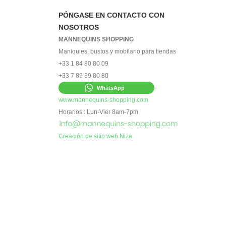
PÓNGASE EN CONTACTO CON
NOSOTROS
MANNEQUINS SHOPPING
Maniquies, bustos y mobilario para tiendas
+33 1 84 80 80 09
+33 7 89 39 80 80
WhatsApp
www.mannequins-shopping.com
Horarios : Lun-Vier 8am-7pm
Creación de sitio web Niza