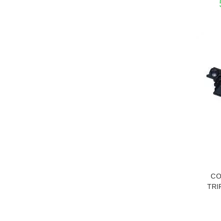
VER 
CO
TRI