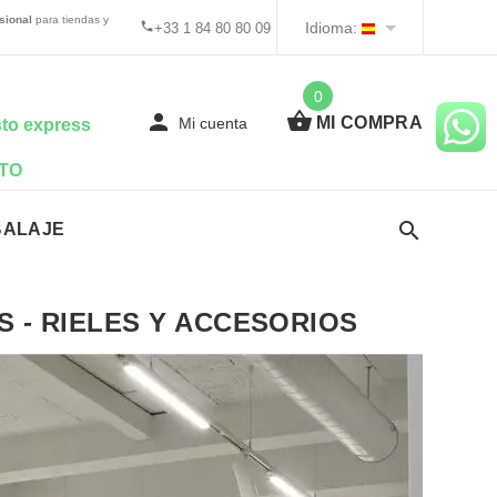
sional
para tiendas y
Idioma:
+33 1 84 80 80 09
0
MI COMPRA
Mi cuenta
to express
TO
BALAJE
OS
-
RIELES Y ACCESORIOS