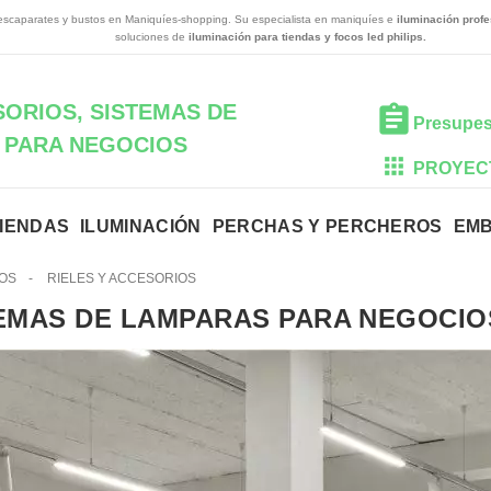
scaparates y bustos en Maniquíes-shopping. Su especialista en maniquíes e
iluminación profe
soluciones de
iluminación para tiendas y focos led philips.
SORIOS, SISTEMAS DE
Presupes
 PARA NEGOCIOS
PROYEC
TIENDAS
ILUMINACIÓN
PERCHAS Y PERCHEROS
EM
IOS
-
RIELES Y ACCESORIOS
EMAS DE LAMPARAS PARA NEGOCI