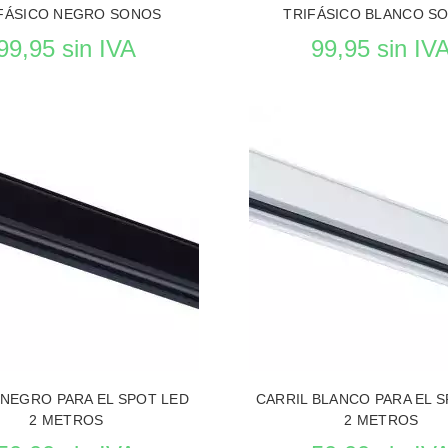
FÁSICO NEGRO SONOS
TRIFÁSICO BLANCO S
99,95 sin IVA
99,95 sin IV
EL PRODUCTO ILUMINACIÓN
VER EL PRODUCTO ILUMIN
 NEGRO PARA EL SPOT LED
CARRIL BLANCO PARA EL 
2 METROS
2 METROS