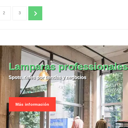
2
3
EL PRODUCTO ILUMINACIÓN
VER EL PRODUCTO ILUMIN
Lamparas professionales
Spots, rieles por tiendas y negocios
Más información