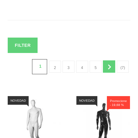
FILTER
1
2
3
4
5
(7)
NOVEDAD
NOVEDAD
Promocione
- 19,68 %