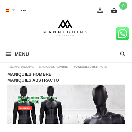
0
MENU
PáGINA PRINCIPAL
-
MANIQUIES HOMBRE
-
MANIQUIES ABSTRACTO
MANIQUIES HOMBRE
MANIQUIES ABSTRACTO
Maniquies Senores
Desde 99€
Descubro