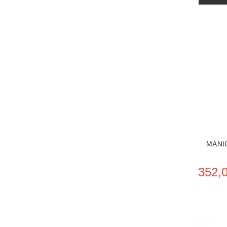
VER
MANI
352,0