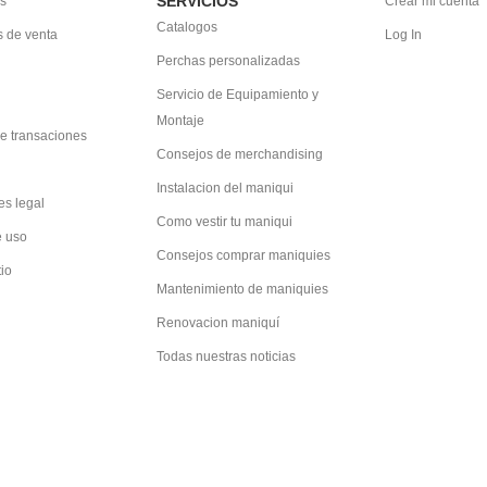
SERVICIOS
s
Crear mi cuenta
Catalogos
 de venta
Log In
Perchas personalizadas
Servicio de Equipamiento y
Montaje
e transaciones
Consejos de merchandising
Instalacion del maniqui
es legal
Como vestir tu maniqui
e uso
Consejos comprar maniquies
tio
Mantenimiento de maniquies
Renovacion maniquí
Todas nuestras noticias