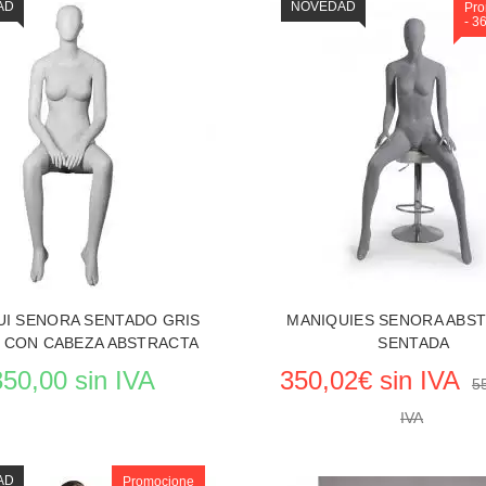
AD
NOVEDAD
Pro
- 3
UI SENORA SENTADO GRIS
MANIQUIES SENORA ABS
 CON CABEZA ABSTRACTA
SENTADA
350,00 sin IVA
350,02€ sin IVA
5
IVA
AD
Promocione