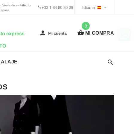
o. Venta de
mobiliario
Idioma:
+33 1 84 80 80 09
Espana
0
MI COMPRA
Mi cuenta
to express
TO
BALAJE
OS