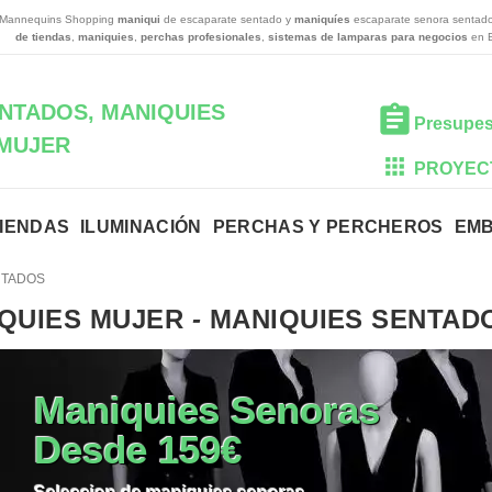
 Mannequins Shopping
maniqui
de escaparate sentado y
maniquíes
escaparate senora sentad
de tiendas
,
maniquies
,
perchas profesionales
,
sistemas de lamparas para negocios
en 
NTADOS, MANIQUIES
Presupes
MUJER
PROYEC
TIENDAS
ILUMINACIÓN
PERCHAS Y PERCHEROS
EM
NTADOS
QUIES MUJER
-
MANIQUIES SENTAD
Maniquies Senoras
Desde 159€