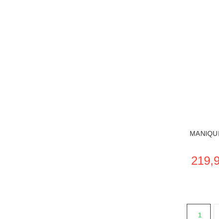
VER
MANIQU
219,9
1