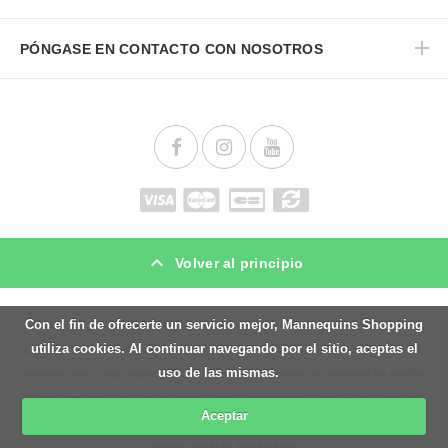
PÓNGASE EN CONTACTO CON NOSOTROS
Volver al principio
Con el fin de ofrecerte un servicio mejor, Mannequins Shopping
Mannequins Shopping es un especialista en
maniqui
, mobiliarios de tiendas, vitrinas,
utiliza cookies. Al continuar navegando por el sitio, aceptas el
góndolas, mostradores, pero también en maniquíes i
bustos
, iluminación para tiendas,
uso de las mismas.
lámparas, spots, Cajas registradoras y sistemas de seguridad sin mencionar las perchas
y percheros profesionales, packaging y embalajes personalizados. En esta sección
Aceptar
compre nuestro maniquíes hombres y
bustos senoras
y aún más nuestros maniquíes
senoras
busto de sobremessa