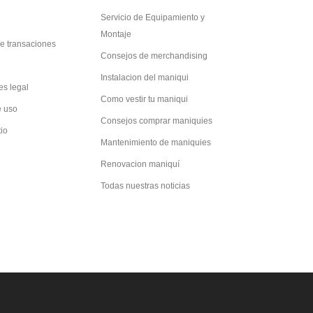
Servicio de Equipamiento y
Montaje
e transaciones
Consejos de merchandising
Instalacion del maniqui
es legal
Como vestir tu maniqui
e uso
Consejos comprar maniquies
tio
Mantenimiento de maniquies
Renovacion maniquí
Todas nuestras noticias