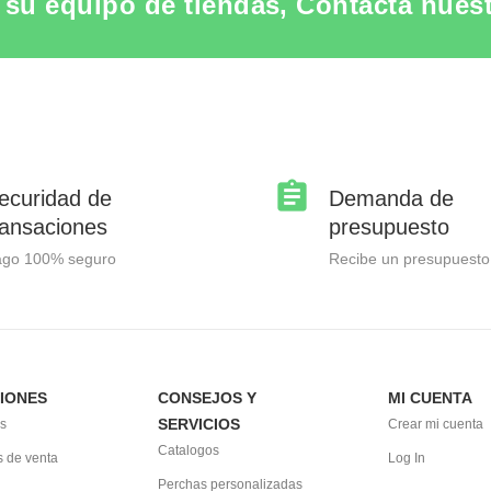
su equipo de tiendas, Contacta nuestr
ecuridad de
Demanda de
ransaciones
presupuesto
ago 100% seguro
Recibe un presupuesto
IONES
CONSEJOS Y
MI CUENTA
SERVICIOS
s
Crear mi cuenta
Catalogos
 de venta
Log In
Perchas personalizadas