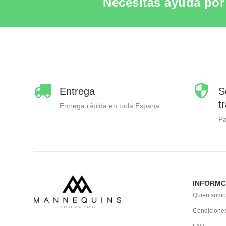
Necesitas ayuda por 
Entrega
S
t
Entrega rápida en toda Espana
P
INFORMC
Quien somo
Condiciones