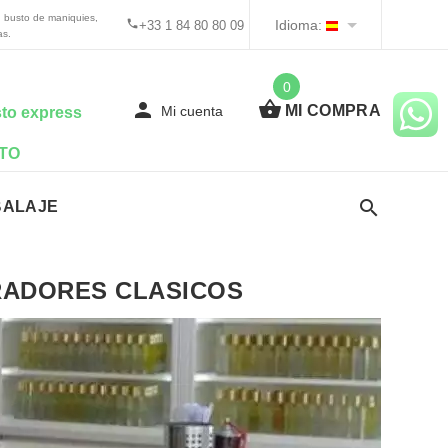
 busto de maniquies,
Idioma:
+33 1 84 80 80 09
as.
0
MI COMPRA
Mi cuenta
to express
TO
BALAJE
ADORES CLASICOS