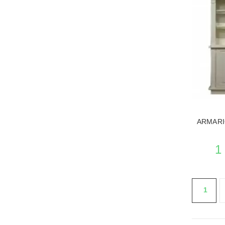
VER EL P
ARMARI
1
1