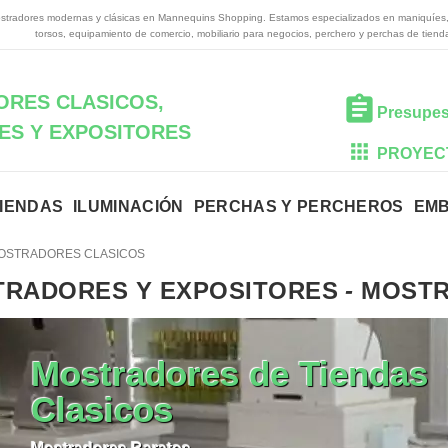
tradores modernas y clásicas en Mannequins Shopping. Estamos especializados en maniquíes,
torsos, equipamiento de comercio, mobiliario para negocios, perchero y perchas de tiend
RES CLASICOS,
Presupes
S Y EXPOSITORES
PROYEC
TIENDAS
ILUMINACIÓN
PERCHAS Y PERCHEROS
EM
OSTRADORES CLASICOS
RADORES Y EXPOSITORES
-
MOSTR
Mostradores de Tiendas
Clasicos