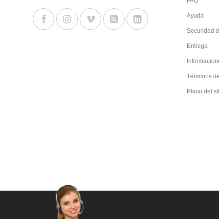
FAQ
Ayuda
Securidad d
Entrega
Informacion
Términos d
Plano del si