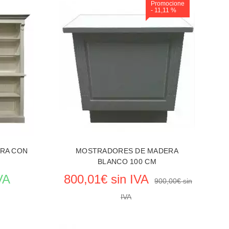
Promocione
- 11,11 %
ARA CON
MOSTRADORES DE MADERA
BLANCO 100 CM
VA
800,01€ sin IVA
900,00€ sin
IVA
rso