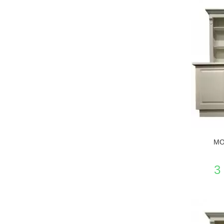
VER EL P
MO
3