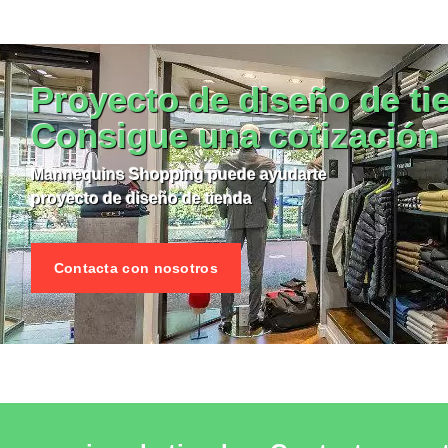
RODUCTO MOBILIAROS DE TIENDAS
VER EL PRODUCTO MOBILIAROS
Proyecto de diseño de ti
Consigue una cotización
Mannequins Shopping puede ayudarte
proyecto de diseño de tienda
Contacta con nosotros