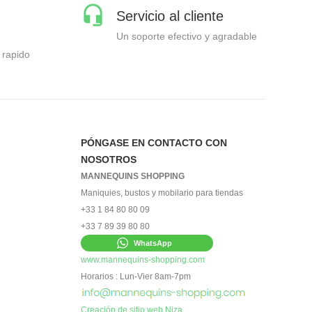
Servicio al cliente
Un soporte efectivo y agradable
 rapido
PÓNGASE EN CONTACTO CON
NOSOTROS
MANNEQUINS SHOPPING
Maniquies, bustos y mobilario para tiendas
+33 1 84 80 80 09
+33 7 89 39 80 80
WhatsApp
www.mannequins-shopping.com
Horarios : Lun-Vier 8am-7pm
Creación de sitio web Niza