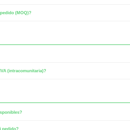
e pedido (MOQ)?
IVA (intracomunitaria)?
isponibles?
i pedido?