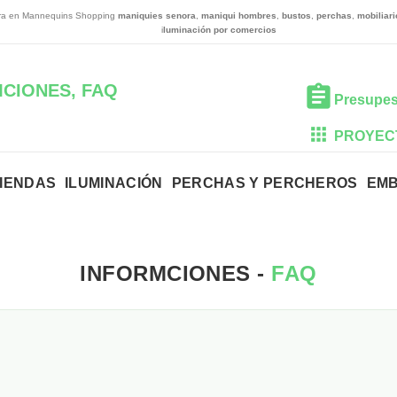
a en Mannequins Shopping
maniquies senora
,
maniqui hombres
,
bustos
,
perchas
,
mobiliari
i
luminación por comercios
CIONES, FAQ
Presupes
PROYEC
TIENDAS
ILUMINACIÓN
PERCHAS Y PERCHEROS
EM
INFORMCIONES -
FAQ