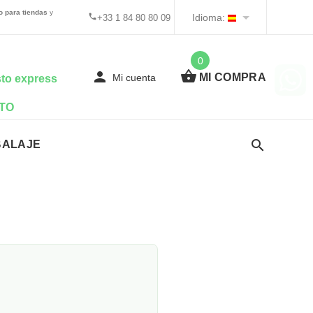
o para tiendas
y
Idioma:
+33 1 84 80 80 09
0
MI COMPRA
Mi cuenta
to express
TO
BALAJE