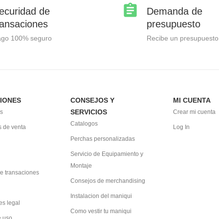
ecuridad de
Demanda de
ransaciones
presupuesto
ago 100% seguro
Recibe un presupuesto
IONES
CONSEJOS Y
MI CUENTA
SERVICIOS
s
Crear mi cuenta
Catalogos
 de venta
Log In
Perchas personalizadas
Servicio de Equipamiento y
Montaje
e transaciones
Consejos de merchandising
Instalacion del maniqui
es legal
Como vestir tu maniqui
e uso