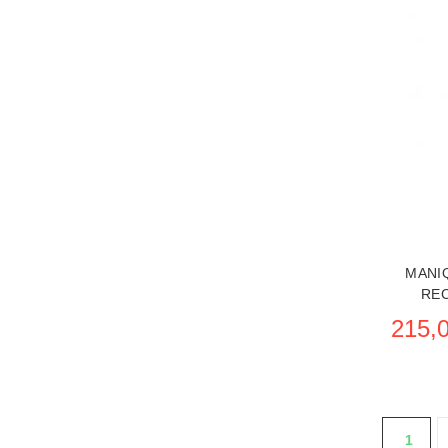
MANI
RE
215,0
1