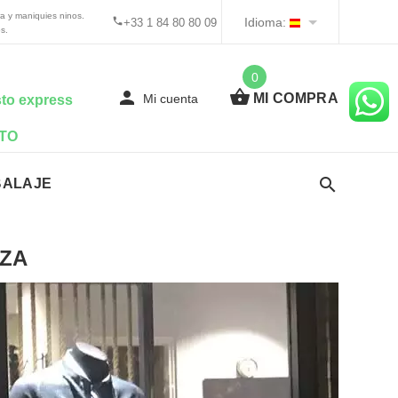
a y maniquies ninos.
Idioma:
+33 1 84 80 80 09
s.
0
MI COMPRA
Mi cuenta
to express
TO
BALAJE
EZA