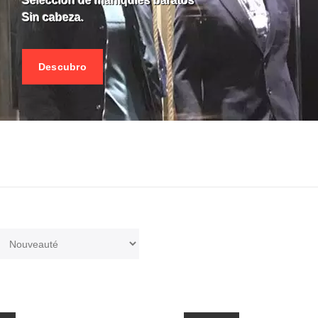
Seleccion de maniquies baratos
Sin cabeza.
Descubro