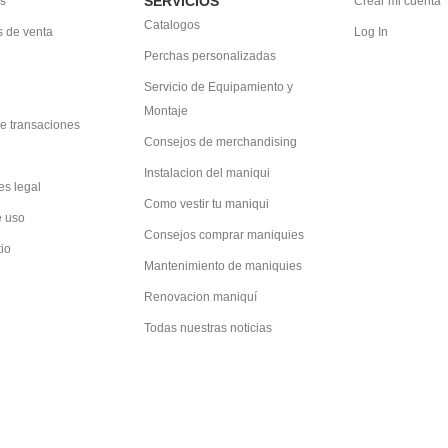
SERVICIOS
s
Crear mi cuenta
Catalogos
 de venta
Log In
Perchas personalizadas
Servicio de Equipamiento y
Montaje
e transaciones
Consejos de merchandising
Instalacion del maniqui
es legal
Como vestir tu maniqui
e uso
Consejos comprar maniquies
tio
Mantenimiento de maniquies
Renovacion maniquí
Todas nuestras noticias