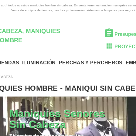
 aquí todos nuestros maniquies hombre sin cabeza. En venta tenemos tambien maniquíes senor
Venta de equipos de tiendas, perchas profesionales, sistemas de lamparas para negocio
CABEZA, MANIQUIES
Presupes
OMBRE
PROYEC
TIENDAS
ILUMINACIÓN
PERCHAS Y PERCHEROS
EM
 CABEZA
IQUIES HOMBRE
-
MANIQUI SIN CAB
Maniquies Senores
Sin Cabeza