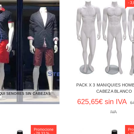
- 3
 EL PRODUCTO MANIQUIES
VER EL PRODUCTO MANIQ
PACK X 3 MANIQUIES HOM
CABEZA BLANCO
QUI SENORES SIN CABEZAS
625,65€ sin IVA
6
IVA
Promocione
Pro
Reposición en cu
- 28,33 %
- 2