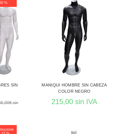
Reposición en curso
,00 %
UIES
VER EL PRODUCTO MANIQUIES
BRES SIN
MANIQUI HOMBRE SIN CABEZA
COLOR NEGRO
215,00 sin IVA
45,00€ sin
mocione
rso
8,33 %