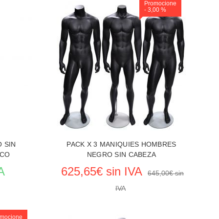
Promocione
- 3,00 %
 SIN
PACK X 3 MANIQUIES HOMBRES
NCO
NEGRO SIN CABEZA
A
625,65€ sin IVA
645,00€ sin
IVA
mocione