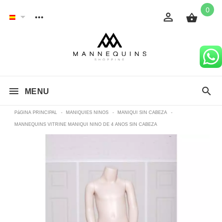
0
MENU
PáGINA PRINCIPAL
-
MANIQUIES NINOS
-
MANIQUI SIN CABEZA
-
MANNEQUINS VITRINE MANIQUI NINO DE 4 ANOS SIN CABEZA