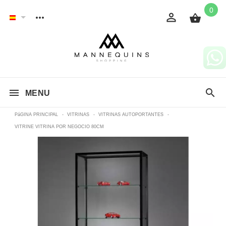
0
MENU
PáGINA PRINCIPAL
-
VITRINAS
-
VITRINAS AUTOPORTANTES
-
VITRINE VITRINA POR NEGOCIO 80CM