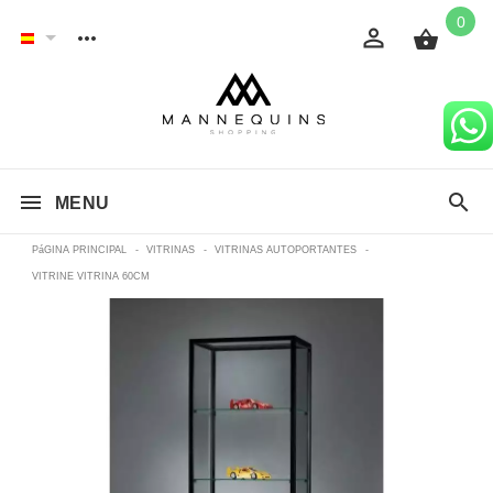
0
MENU
PáGINA PRINCIPAL
-
VITRINAS
-
VITRINAS AUTOPORTANTES
-
VITRINE VITRINA 60CM