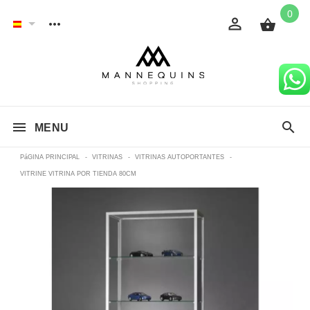
0
MENU
PáGINA PRINCIPAL
-
VITRINAS
-
VITRINAS AUTOPORTANTES
-
VITRINE VITRINA POR TIENDA 80CM