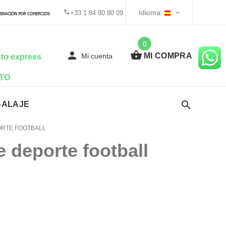
Idioma:
+33 1 84 80 80 09
0
MI COMPRA
Mi cuenta
to express
TO
BALAJE
ORTE FOOTBALL
e deporte football