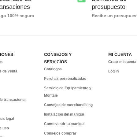
ransaciones
presupuesto
ago 100% seguro
Recibe un presupues
IONES
CONSEJOS Y
MI CUENTA
SERVICIOS
os
Crear mi cuenta
Catalogos
s de venta
Log In
Perchas personalizadas
Servicio de Equipamiento y
Montaje
de transaciones
Consejos de merchandising
Instalacion del maniqui
es legal
Como vestir tu maniqui
e uso
Consejos comprar