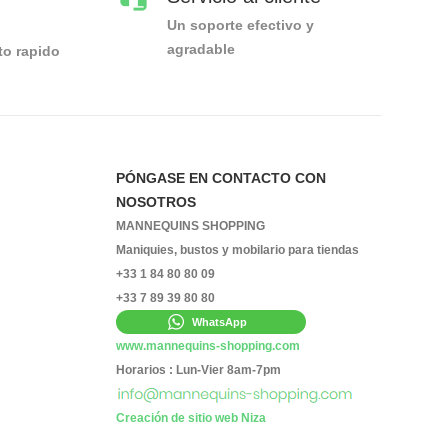
Un soporte efectivo y
agradable
to rapido
PÓNGASE EN CONTACTO CON
NOSOTROS
MANNEQUINS SHOPPING
Maniquies, bustos y mobilario para tiendas
+33 1 84 80 80 09
+33 7 89 39 80 80
WhatsApp
www.mannequins-shopping.com
Horarios : Lun-Vier 8am-7pm
Creación de sitio web Niza