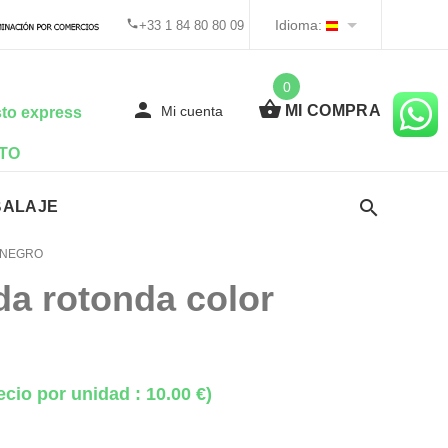
Idioma:
+33 1 84 80 80 09
0
MI COMPRA
Mi cuenta
to express
TO
BALAJE
 NEGRO
da rotonda color
ecio por unidad : 10.00 €)