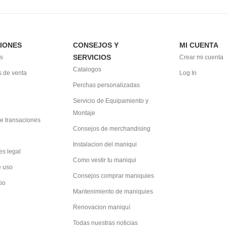
IONES
CONSEJOS Y
MI CUENTA
SERVICIOS
s
Crear mi cuenta
Catalogos
 de venta
Log In
Perchas personalizadas
Servicio de Equipamiento y
Montaje
e transaciones
Consejos de merchandising
Instalacion del maniqui
es legal
Como vestir tu maniqui
e uso
Consejos comprar maniquies
tio
Mantenimiento de maniquies
Renovacion maniquí
Todas nuestras noticias