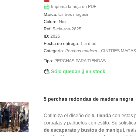
Imprima la hoja en PDF
Marca:
Cintres magasin
Colore:
Noir
Ref:
5-cin-ron-2825
ID:
2825
Fecha de entrega:
1-5 días
Categoría:
Perchas madera
-
CINTRES MAGAS
Tipo:
PERCHAS PARA TIENDAS
Sólo quedan
3
en stock
5 perchas redondas de madera negra
Optimiza el diseño de tu
tienda
con estas 
corbatas y pañuelos con estilo. Su sofist
de escaparate
y
bustos de maniquí
, rea