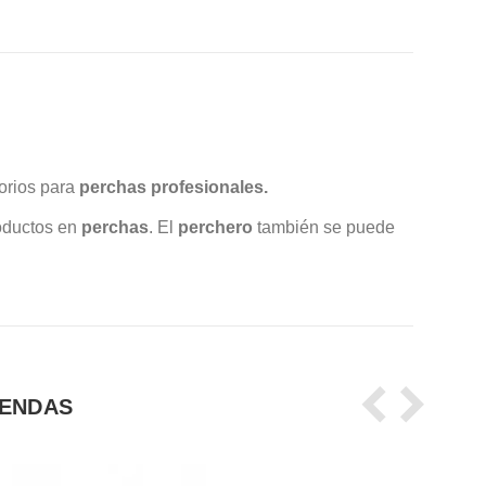
orios para
perchas profesionales.
roductos en
perchas
. El
perchero
también se puede
IENDAS