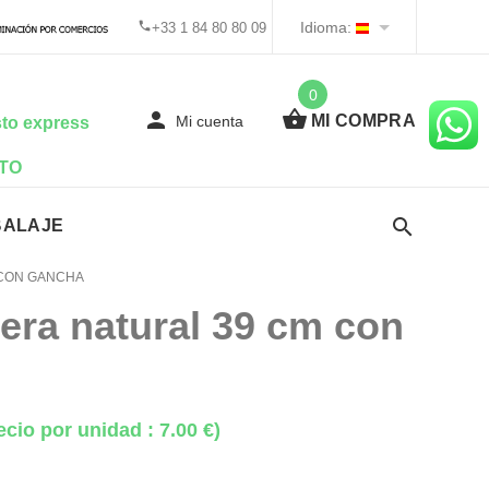
Idioma:
+33 1 84 80 80 09
0
MI COMPRA
Mi cuenta
to express
TO
BALAJE
 CON GANCHA
era natural 39 cm con
ecio por unidad : 7.00 €)