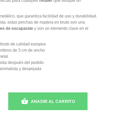
rfectas para cualquier
retailer
que busque un
metálico
, que garantiza facilidad de uso y durabilidad.
ista, estas perchas de madera en bruto son una
es de escaparate
y son un elemento clave en el
 bruto de calidad europea
hombros de 3 cm de ancho
metal
ápida después del pedido
minimalista y despejada
ANADIR AL CARRITO