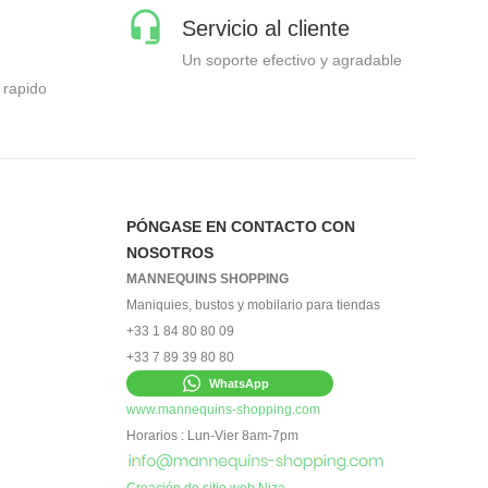
Servicio al cliente
Un soporte efectivo y agradable
 rapido
PÓNGASE EN CONTACTO CON
NOSOTROS
MANNEQUINS SHOPPING
Maniquies, bustos y mobilario para tiendas
+33 1 84 80 80 09
+33 7 89 39 80 80
WhatsApp
www.mannequins-shopping.com
Horarios : Lun-Vier 8am-7pm
Creación de sitio web Niza