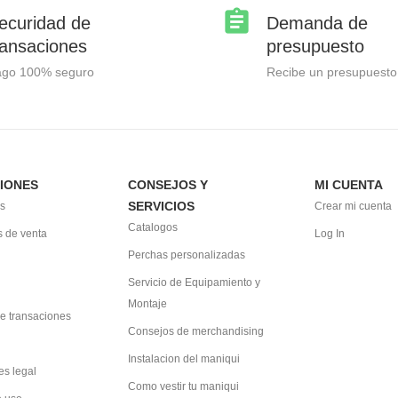
ecuridad de
Demanda de
ransaciones
presupuesto
ago 100% seguro
Recibe un presupuesto
IONES
CONSEJOS Y
MI CUENTA
SERVICIOS
s
Crear mi cuenta
Catalogos
 de venta
Log In
Perchas personalizadas
Servicio de Equipamiento y
Montaje
e transaciones
Consejos de merchandising
Instalacion del maniqui
es legal
Como vestir tu maniqui