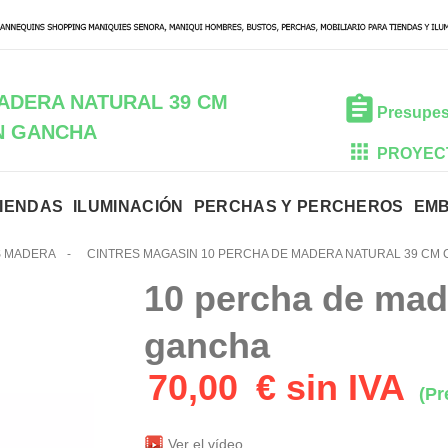
ADERA NATURAL 39 CM
Presupes
N GANCHA
PROYEC
TIENDAS
ILUMINACIÓN
PERCHAS Y PERCHEROS
EM
 MADERA
-
CINTRES MAGASIN 10 PERCHA DE MADERA NATURAL 39 CM
10 percha de mad
gancha
70,00
€ sin IVA
(Pr
Ver el vídeo