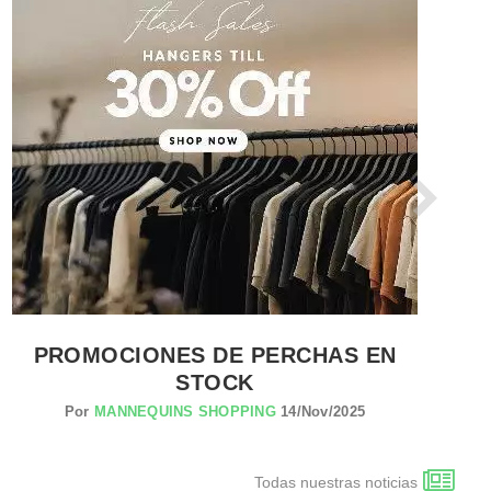
VER EL PRODUCTO SISTEMAS DE SEGURIDAD
PROMOCIONES DE PERCHAS EN
C
STOCK
Por
MANNEQUINS SHOPPING
14/Nov/2025
Todas nuestras noticias