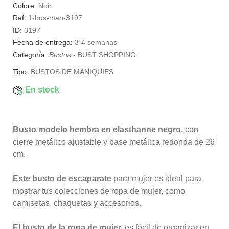
Colore:
Noir
Ref:
1-bus-man-3197
ID:
3197
Fecha de entrega:
3-4 semanas
Categoría:
Bustos
-
BUST SHOPPING
Tipo:
BUSTOS DE MANIQUIES
En stock
Busto modelo hembra en elasthanne negro,
con
cierre metálico ajustable y base metálica redonda de 26
cm.
Este busto de escaparate
para mujer es ideal para
mostrar tus colecciones de ropa de mujer, como
camisetas, chaquetas y accesorios.
El busto de la ropa de mujer,
es fácil de organizar en