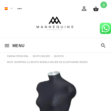
0
MENU
PáGINA PRINCIPAL
-
BUSTO MUJER
-
BUSTOS
-
BUST SHOPPING 1/2 BUSTO MODELO MUJER EN ELASTHANNE NEGRO