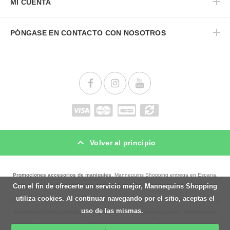
MI CUENTA
PÓNGASE EN CONTACTO CON NOSOTROS
Volver al principio
Promociones accesorios de maniquies
. Mannequins Shopping entrega en Espana,
Con el fin de ofrecerte un servicio mejor, Mannequins Shopping
maniquíes
y
materiales para tiendas
. Nuestra oferta es amplia en
maniquíes
utiliza cookies. Al continuar navegando por el sitio, aceptas el
hombres
,
maniqui senora
,
bustos de sobremessa
,
bustos de costurera
,
perchas y
uso de las mismas.
percheros professionales
,
packaging y embalajes personalizados
,
mostradores
,
góndolas
,
vitrinas
,
lámparas y iluminación para tiendas
,
productos de seguridad
,