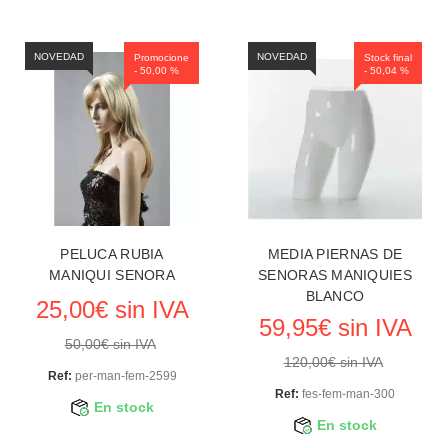
NOVEDAD
NOVEDAD
Promocione
Stock final
- 50,00 %
- 50,04 %
PELUCA RUBIA
MEDIA PIERNAS DE
MANIQUI SENORA
SENORAS MANIQUIES
BLANCO
25,00€ sin IVA
59,95€ sin IVA
50,00€ sin IVA
120,00€ sin IVA
Ref:
per-man-fem-2599
Ref:
fes-fem-man-300
En stock
En stock