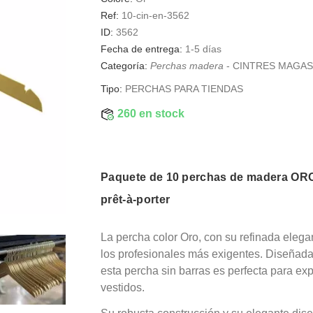
Ref:
10-cin-en-3562
ID:
3562
Fecha de entrega:
1-5 días
Categoría:
Perchas madera
-
CINTRES MAGAS
Tipo:
PERCHAS PARA TIENDAS
260 en stock
Paquete de 10 perchas de madera ORO 4
prêt-à-porter
La percha color Oro, con su refinada elega
los profesionales más exigentes. Diseñad
esta percha sin barras es perfecta para ex
vestidos.