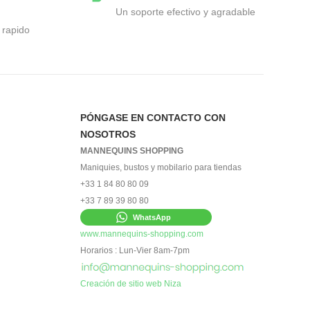
Un soporte efectivo y agradable
 rapido
PÓNGASE EN CONTACTO CON
NOSOTROS
MANNEQUINS SHOPPING
Maniquies, bustos y mobilario para tiendas
+33 1 84 80 80 09
+33 7 89 39 80 80
WhatsApp
www.mannequins-shopping.com
Horarios : Lun-Vier 8am-7pm
Creación de sitio web Niza