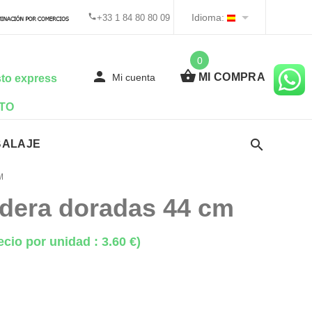
Idioma:
+33 1 84 80 80 09
0
MI COMPRA
Mi cuenta
to express
TO
BALAJE
M
dera doradas 44 cm
ecio por unidad : 3.60 €)