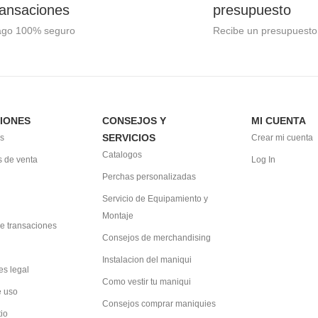
ransaciones
presupuesto
ago 100% seguro
Recibe un presupuesto
IONES
CONSEJOS Y
MI CUENTA
SERVICIOS
s
Crear mi cuenta
Catalogos
 de venta
Log In
Perchas personalizadas
Servicio de Equipamiento y
Montaje
e transaciones
Consejos de merchandising
Instalacion del maniqui
es legal
Como vestir tu maniqui
e uso
Consejos comprar maniquies
tio