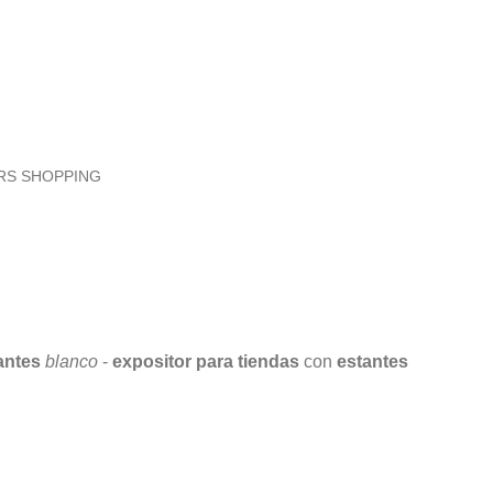
RS SHOPPING
antes
blanco
-
expositor para tiendas
con
estantes