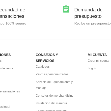
ecuridad de
Demanda de
ransaciones
presupuesto
ago 100% seguro
Recibe un presupuesto
IONES
CONSEJOS Y
MI CUENTA
SERVICIOS
s
Crear mi cuenta
Catalogos
 de venta
Log In
Perchas personalizadas
Servicio de Equipamiento y
Montaje
e transaciones
Consejos de merchandising
Instalacion del maniqui
es legal
Como vestir tu maniqui