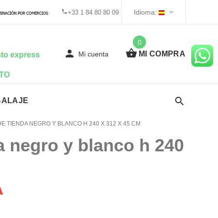
Idioma:
+33 1 84 80 80 09
0
MI COMPRA
Mi cuenta
to express
TO
BALAJE
 TIENDA NEGRO Y BLANCO H 240 X 312 X 45 CM
a negro y blanco h 240
A