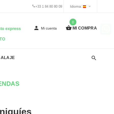
Idioma:
+33 1 84 80 80 09
0
MI COMPRA
Mi cuenta
to express
TO
BALAJE
ENDAS
niquíes