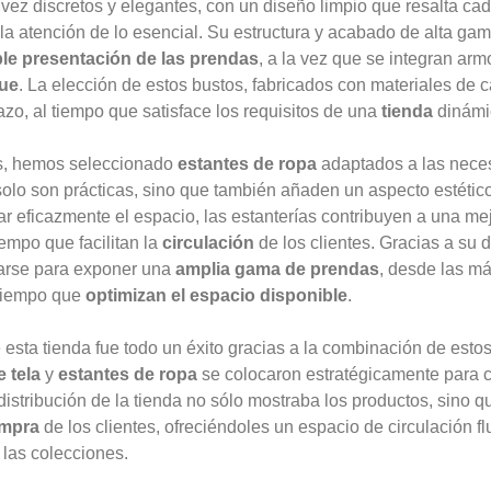
 vez discretos y elegantes, con un diseño limpio que resalta cad
r la atención de lo esencial. Su estructura y acabado de alta ga
le presentación de las prendas
, a la vez que se integran ar
que
. La elección de estos bustos, fabricados con materiales de c
azo, al tiempo que satisface los requisitos de una
tienda
dinámi
s, hemos seleccionado
estantes de ropa
adaptados a las neces
solo son prácticas, sino que también añaden un aspecto estétic
urar eficazmente el espacio, las estanterías contribuyen a una me
tiempo que facilitan la
circulación
de los clientes. Gracias a su 
izarse para exponer una
amplia gama de prendas
, desde las má
 tiempo que
optimizan el espacio disponible
.
esta tienda fue todo un éxito gracias a la combinación de estos
 tela
y
estantes de ropa
se colocaron estratégicamente para 
distribución de la tienda no sólo mostraba los productos, sino q
ompra
de los clientes, ofreciéndoles un espacio de circulación fl
 las colecciones.