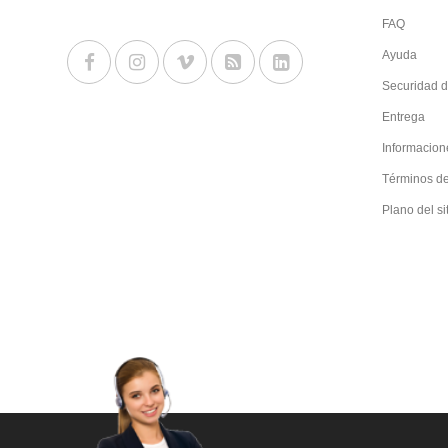
FAQ
Ayuda
Securidad d
Entrega
Informacion
Términos d
Plano del si