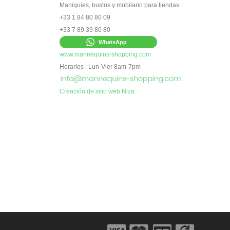
Maniquies, bustos y mobilario para tiendas
+33 1 84 80 80 09
+33 7 89 39 80 80
WhatsApp
www.mannequins-shopping.com
Horarios : Lun-Vier 8am-7pm
Creación de sitio web Niza