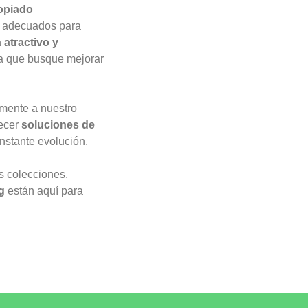
opiado
s adecuados para
 atractivo y
da que busque mejorar
amente a nuestro
recer
soluciones de
nstante evolución.
s colecciones,
g
están aquí para