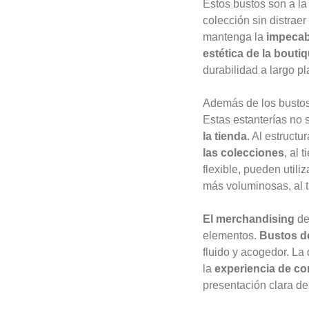
Estos bustos son a la
colección sin distrae
mantenga la
impecab
estética de la bouti
durabilidad a largo pl
Además de los busto
Estas estanterías no 
la tienda
. Al estruct
las colecciones
, al 
flexible, pueden util
más voluminosas, al
El merchandising
de 
elementos.
Bustos de
fluido y acogedor. La 
la
experiencia de c
presentación clara de