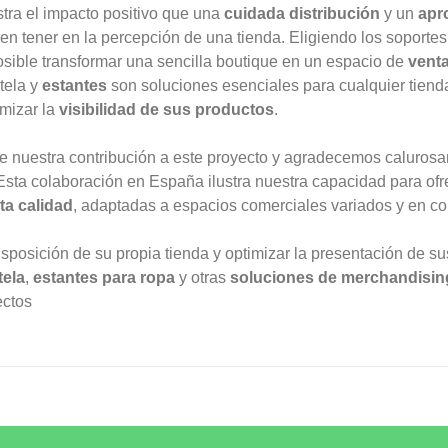
tra el impacto positivo que una
cuidada distribución
y un
apr
n tener en la percepción de una tienda. Eligiendo los soporte
osible transformar una sencilla boutique en un espacio de
venta
tela
y
estantes
son soluciones esenciales para cualquier tien
imizar la
visibilidad de sus productos
.
e nuestra contribución a este proyecto y agradecemos caluros
 Esta colaboración en España ilustra nuestra capacidad para of
ta calidad
, adaptadas a espacios comerciales variados y en co
isposición de su propia tienda y optimizar la presentación de su
tela
,
estantes para ropa
y otras
soluciones de merchandisin
ectos