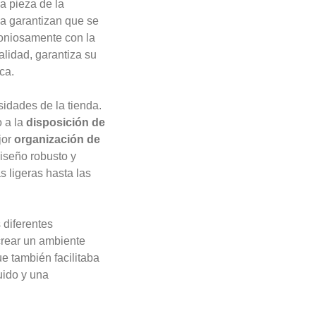
a pieza de la
ma garantizan que se
moniosamente con la
alidad, garantiza su
ca.
idades de la tienda.
o a la
disposición de
jor
organización de
diseño robusto y
s ligeras hasta las
 diferentes
crear un ambiente
ue también facilitaba
uido y una