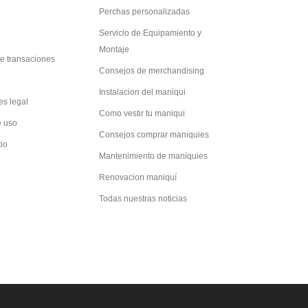
Perchas personalizadas
Servicio de Equipamiento y
Montaje
e transaciones
Consejos de merchandising
Instalacion del maniqui
es legal
Como vestir tu maniqui
e uso
Consejos comprar maniquies
tio
Mantenimiento de maniquies
Renovacion maniquí
Todas nuestras noticias