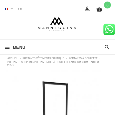
0
MENU
ACCUEIL
-
PORTANTS VÊTEMENTS BOUTIQUE
-
PORTANTS À ROULETTE
-
PORTANTS SHOPPING PORTANT NOIR À ROULETTE LARGEUR 60CM HAUTEUR
145CM