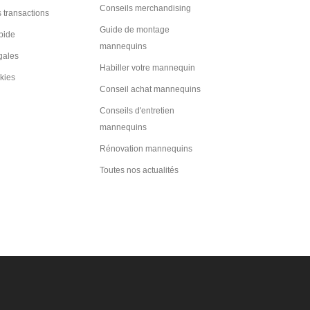
Conseils merchandising
 transactions
Guide de montage
pide
mannequins
gales
Habiller votre mannequin
kies
Conseil achat mannequins
Conseils d'entretien
mannequins
Rénovation mannequins
Toutes nos actualités