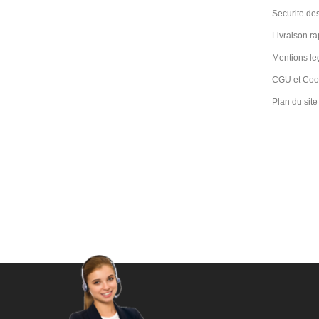
Securite des
Livraison ra
Mentions le
CGU et Coo
Plan du site