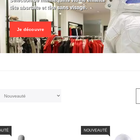
Selection de mannequins vitrine enfants
tête absrtaite et tête sans visage.
Je découvre
AUTÉ
NOUVEAUTÉ