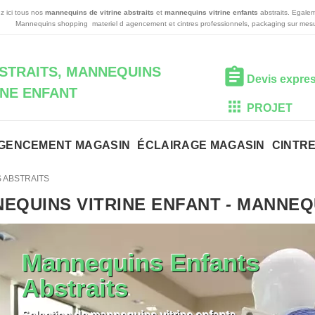
z ici tous nos
mannequins de vitrine abstraits
et
mannequins vitrine enfants
abstraits. Egale
Mannequins shopping materiel d agencement et cintres professionnels, packaging sur mesu
STRAITS, MANNEQUINS
Devis expre
INE ENFANT
PROJET
GENCEMENT MAGASIN
ÉCLAIRAGE MAGASIN
CINTR
 ABSTRAITS
EQUINS VITRINE ENFANT
-
MANNEQU
Mannequins Enfants
Abstraits