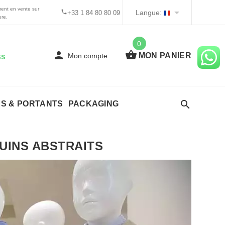
ment en vente sur
Langue:
+33 1 84 80 80 09
re.
0
MON PANIER
Mon compte
ss
ES & PORTANTS
PACKAGING
INS ABSTRAITS