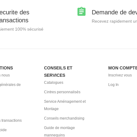
ecurite des
Demande de dev
ransactions
Recevez rapidement un
iement 100% sécurisé
TIONS
CONSEILS ET
MON COMPT
SERVICES
 nous
Inscrivez vous
Catalogues
générales de
Log In
Cintres personnalisés
Service Aménagement et
Montage
Conseils merchandising
 transactions
Guide de montage
pide
mannequins