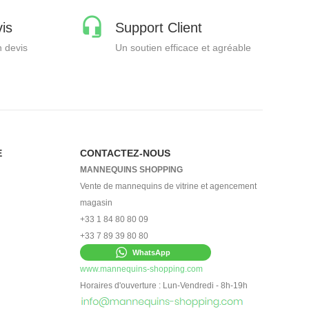
is
Support Client
 devis
Un soutien efficace et agréable
E
CONTACTEZ-NOUS
MANNEQUINS SHOPPING
Vente de mannequins de vitrine et agencement
magasin
+33 1 84 80 80 09
+33 7 89 39 80 80
WhatsApp
www.mannequins-shopping.com
Horaires d'ouverture : Lun-Vendredi - 8h-19h