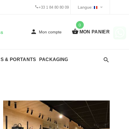
Langue:
+33 1 84 80 80 09
0
MON PANIER
Mon compte
ss
ES & PORTANTS
PACKAGING