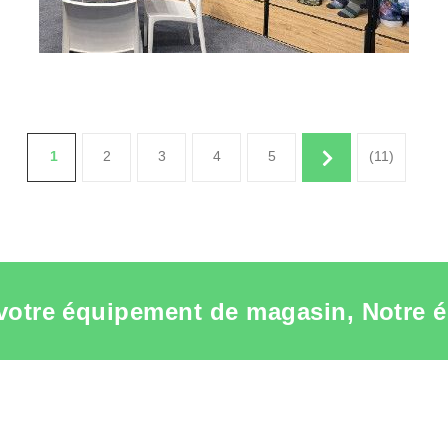
1
2
3
4
5
(11)
votre équipement de magasin, Notre é