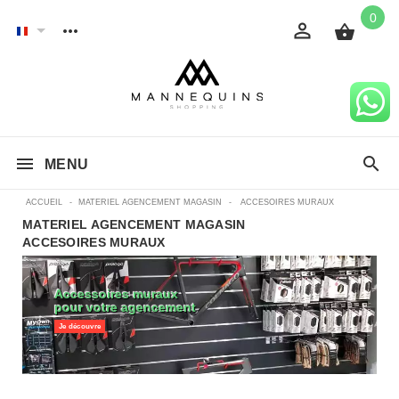
0
MENU
ACCUEIL
-
MATERIEL AGENCEMENT MAGASIN
-
ACCESOIRES MURAUX
MATERIEL AGENCEMENT MAGASIN
ACCESOIRES MURAUX
Accessoires muraux
pour votre agencement
Je découvre