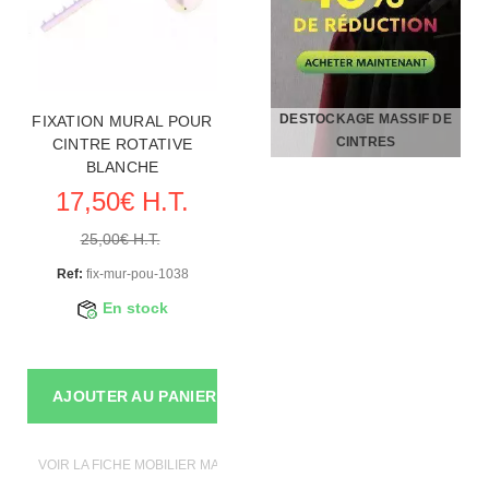
DESTOCKAGE MASSIF DE
FIXATION MURAL POUR
CINTRES
CINTRE ROTATIVE
BLANCHE
17,50€ H.T.
25,00€ H.T.
Ref:
fix-mur-pou-1038
En stock
AJOUTER AU PANIER
VOIR LA FICHE MOBILIER MAGASIN