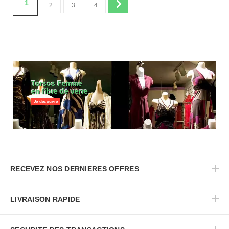
1
2
3
4
Torsos Femme
en fibre de verre
Je découvre
RECEVEZ NOS DERNIERES OFFRES
LIVRAISON RAPIDE