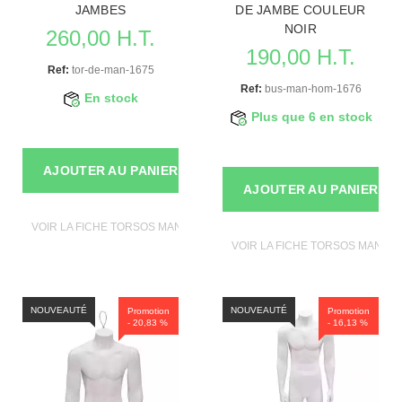
JAMBES
DE JAMBE COULEUR
NOIR
260,00 H.T.
190,00 H.T.
Ref:
tor-de-man-1675
Ref:
bus-man-hom-1676
En stock
Plus que 6 en stock
AJOUTER AU PANIER
AJOUTER AU PANIER
VOIR LA FICHE TORSOS MANNEQUINS
VOIR LA FICHE TORSOS MANNE
NOUVEAUTÉ
NOUVEAUTÉ
Promotion
Promotion
- 20,83 %
- 16,13 %