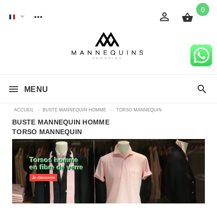
0
MENU
ACCUEIL
-
BUSTE MANNEQUIN HOMME
-
TORSO MANNEQUIN
BUSTE MANNEQUIN HOMME
TORSO MANNEQUIN
Torsos homme
en fibre de verre
Je découvre