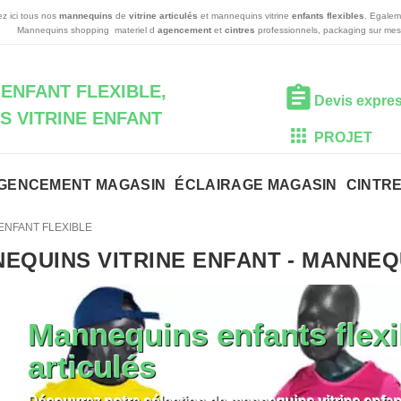
z ici tous nos
mannequins
de
vitrine articulés
et mannequins vitrine
enfants flexibles
. Egalem
Mannequins shopping materiel d
agencement
et
cintres
professionnels, packaging sur mes
ENFANT FLEXIBLE,
Devis expre
 VITRINE ENFANT
PROJET
GENCEMENT MAGASIN
ÉCLAIRAGE MAGASIN
CINTR
ENFANT FLEXIBLE
EQUINS VITRINE ENFANT
-
MANNEQU
Mannequins enfants flexi
articulés