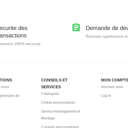
ecurite des
Demande de dev
ransactions
Recevez rapidement un
iement 100% sécurisé
TIONS
CONSEILS ET
MON COMPT
SERVICES
 nous
Inscrivez vous
Catalogues
générales de
Log In
Cintres personnalisés
Service Aménagement et
Montage
Conseils merchandising