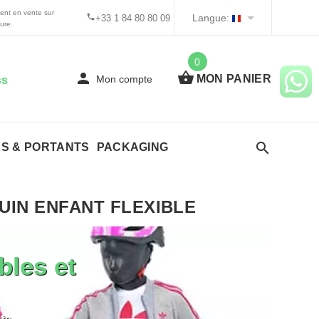
ent en vente sur
Langue:
+33 1 84 80 80 09
ure.
0
MON PANIER
Mon compte
ss
ES & PORTANTS
PACKAGING
IN ENFANT FLEXIBLE
bles et