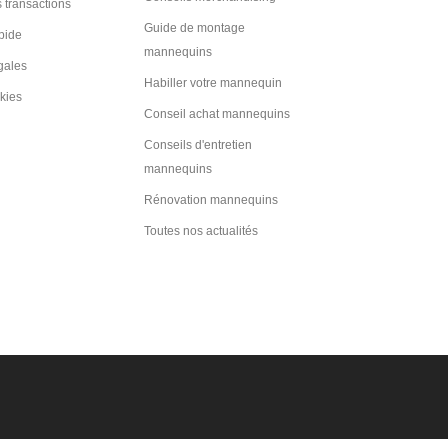
 transactions
Guide de montage
pide
mannequins
gales
Habiller votre mannequin
kies
Conseil achat mannequins
Conseils d'entretien
mannequins
Rénovation mannequins
Toutes nos actualités