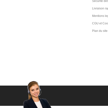
Securite des
Livraison ra
Mentions le
CGU et Coo
Plan du site