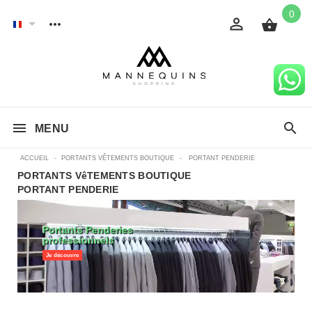
0
MENU
ACCUEIL
-
PORTANTS VÊTEMENTS BOUTIQUE
-
PORTANT PENDERIE
PORTANTS VêTEMENTS BOUTIQUE
PORTANT PENDERIE
Portants Penderies
professionnels
Je découvre