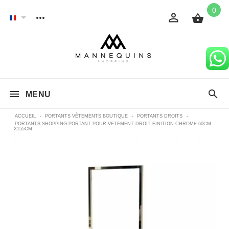
0
MENU
ACCUEIL
-
PORTANTS VÊTEMENTS BOUTIQUE
-
PORTANTS DROITS
-
PORTANTS SHOPPING PORTANT POUR VETEMENT DROIT FINITION CHROME 60CM
X155CM