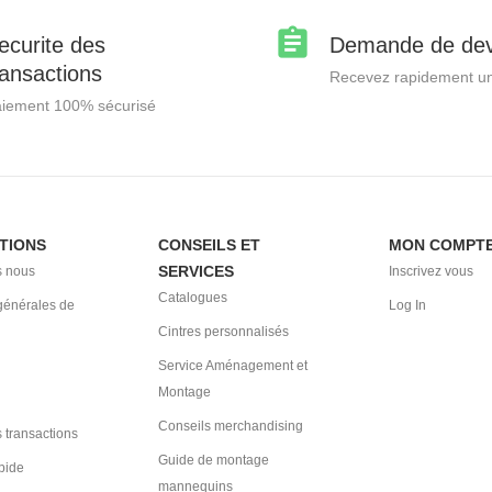
ecurite des
Demande de dev
ransactions
Recevez rapidement un
iement 100% sécurisé
TIONS
CONSEILS ET
MON COMPT
SERVICES
 nous
Inscrivez vous
Catalogues
générales de
Log In
Cintres personnalisés
Service Aménagement et
Montage
Conseils merchandising
 transactions
Guide de montage
pide
mannequins