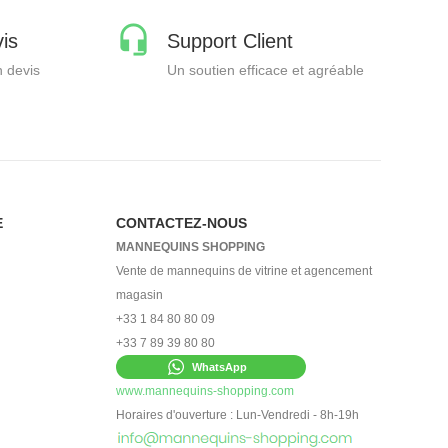
is
Support Client
 devis
Un soutien efficace et agréable
E
CONTACTEZ-NOUS
MANNEQUINS SHOPPING
Vente de mannequins de vitrine et agencement
magasin
+33 1 84 80 80 09
+33 7 89 39 80 80
WhatsApp
www.mannequins-shopping.com
Horaires d'ouverture : Lun-Vendredi - 8h-19h