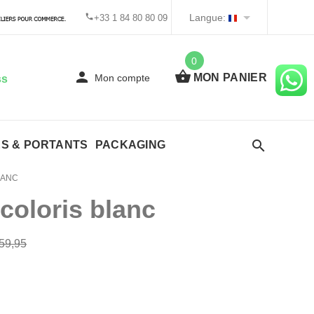
Langue:
+33 1 84 80 80 09
0
MON PANIER
Mon compte
ss
ES & PORTANTS
PACKAGING
LANC
coloris blanc
59,95