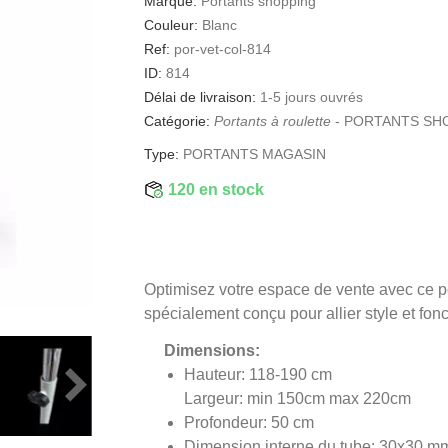
Marque:
Portants shopping
Couleur:
Blanc
Ref:
por-vet-col-814
ID:
814
Délai de livraison:
1-5 jours ouvrés
Catégorie:
Portants à roulette
-
PORTANTS SH
Type:
PORTANTS MAGASIN
120 en stock
Optimisez votre espace de vente avec ce por
spécialement conçu pour allier style et fonc
Dimensions:
Hauteur: 118-190 cm
Largeur: min 150cm max 220cm
Profondeur: 50 cm
Dimension interne du tube: 30x30 m