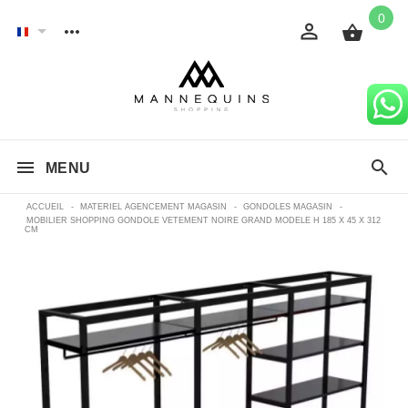
0
MENU
ACCUEIL
-
MATERIEL AGENCEMENT MAGASIN
-
GONDOLES MAGASIN
-
MOBILIER SHOPPING GONDOLE VETEMENT NOIRE GRAND MODELE H 185 X 45 X 312
CM