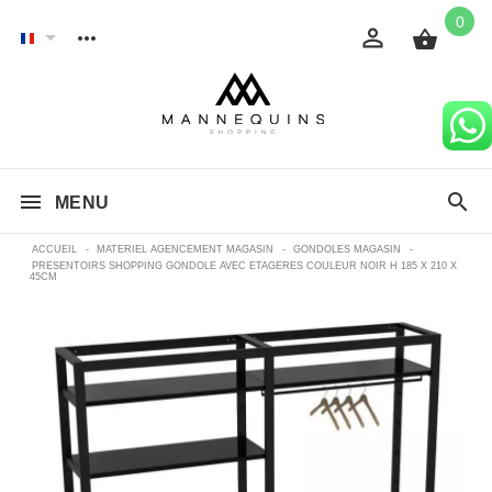
0
MENU
ACCUEIL
-
MATERIEL AGENCEMENT MAGASIN
-
GONDOLES MAGASIN
-
PRESENTOIRS SHOPPING GONDOLE AVEC ETAGERES COULEUR NOIR H 185 X 210 X
45CM