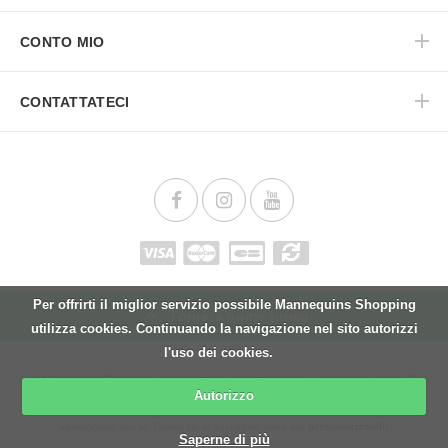
CONTO MIO
CONTATTATECI
Per offrirti il miglior servizio possibile Mannequins Shopping
Tornerà come prima
utilizza cookies. Continuando la navigazione nel sito autorizzi
l'uso dei cookies.
A
Mannequins Shopping
, personalizza la sugli
imballaggi
: è semplice e veloce. Ci
Autorizzo
impegniamo ad offrire un servizio di personalizzazione a un
prezzo ridotto
e
vantaggioso per te. Diversi tipi di packaging sono ora
personalizzabili
!
Saperne di più