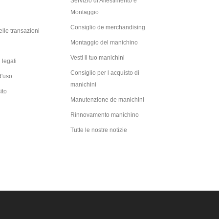
Servizio di Allestimento e
Montaggio
Consiglio de merchandising
lle transazioni
Montaggio del manichino
Vesti il tuo manichini
 legali
Consiglio per l acquisto di
d'uso
manichini
ito
Manutenzione de manichini
Rinnovamento manichino
Tutte le nostre notizie