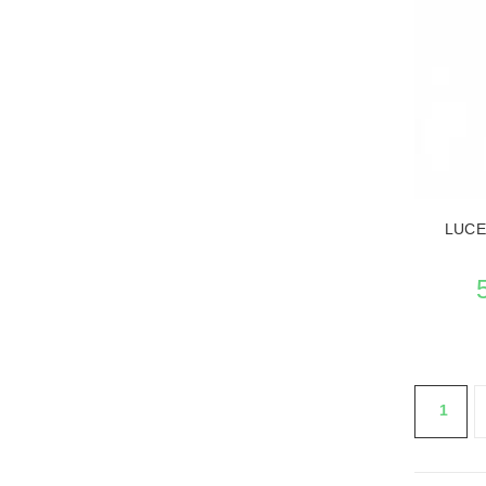
VEDERE 
LUCE
1