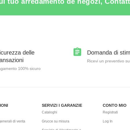
ul tuo arredamento de negozi, Contatta 
icurezza delle
Domanda di sti
ransazioni
Ricevi un preventivo su
gamento 100% sicuro
IONI
SERVIZI I GARANZIE
CONTO MIO
Cataloghi
Registrati
enerali di venta
Grucce su misura
Log In