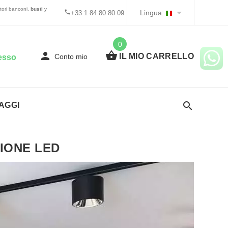
itori banconi,
busti
y
Lingua:
+33 1 84 80 80 09
0
IL MIO CARRELLO
Conto mio
esso
AGGI
IONE LED