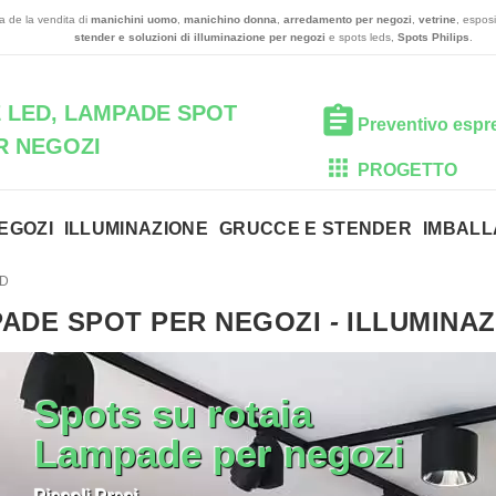
a de la vendita di
manichini uomo
,
manichino donna
,
arredamento per negozi
,
vetrine
, espos
stender e
soluzioni di illuminazione per negozi
e spots leds,
Spots Philips
.
 LED, LAMPADE SPOT
Preventivo espr
R NEGOZI
PROGETTO
EGOZI
ILLUMINAZIONE
GRUCCE E STENDER
IMBALL
ED
ADE SPOT PER NEGOZI
-
ILLUMINAZ
Spots su rotaia
Lampade per negozi