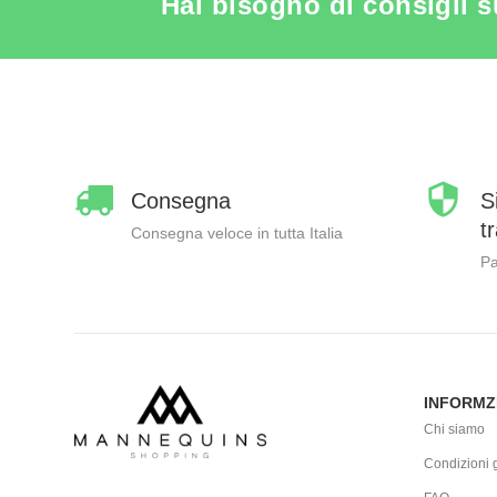
Hai bisogno di consigli s
Consegna
S
t
Consegna veloce in tutta Italia
Pa
INFORMZ
Chi siamo
Condizioni g