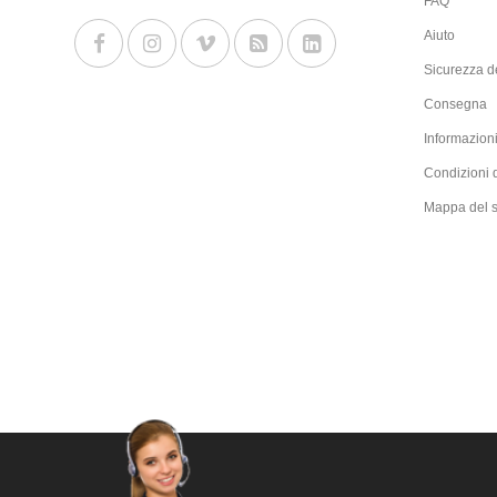
FAQ
Aiuto
Sicurezza de
Consegna
Informazioni
Condizioni 
Mappa del s