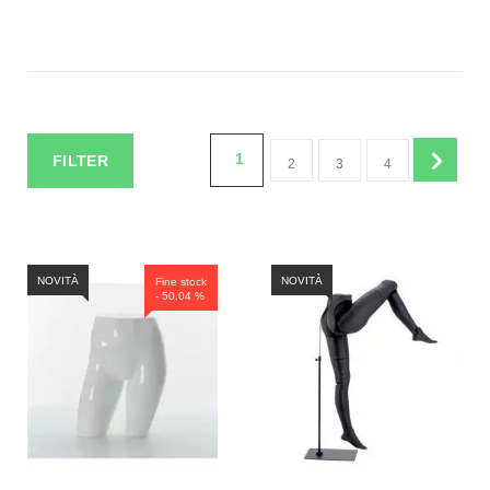
1
FILTER
2
3
4
NOVITÀ
NOVITÀ
Fine stock
- 50,04 %