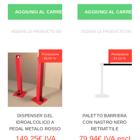
AGGIUNGI AL CARRELLO
AGGIUNGI AL CARRELL
VEDERE LE PRODUCTO SISTEMI DI SICUREZZA
VEDERE LE PRODUCTO SISTEMI
Promozione
Promozione
- 25,00 %
- 23,13 %
DISPENSER GEL
PALETTO BARRIERA
IDROALCOLICO A
CON NASTRO NERO
PEDAL METALO ROSSO
RETRATTILE
149,25€ IVA
79,94€ IVA escl