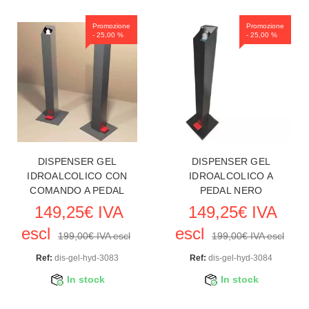
Promozione
Promozione
- 25,00 %
- 25,00 %
DISPENSER GEL
DISPENSER GEL
IDROALCOLICO CON
IDROALCOLICO A
COMANDO A PEDAL
PEDAL NERO
149,25€ IVA
149,25€ IVA
escl
escl
199,00€ IVA escl
199,00€ IVA escl
Ref:
dis-gel-hyd-3083
Ref:
dis-gel-hyd-3084
In stock
In stock