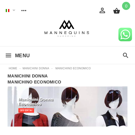
0
MENU
HOME
-
MANICHINI DONNA
-
MANICHINO ECONOMICO
MANICHINI DONNA
MANICHINO ECONOMICO
Manichini Donna
Economico
OFFERTA!