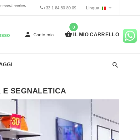
r negozi
,
vetrine
,
Lingua:
+33 1 84 80 80 09
0
IL MIO CARRELLO
Conto mio
esso
AGGI
 E SEGNALETICA