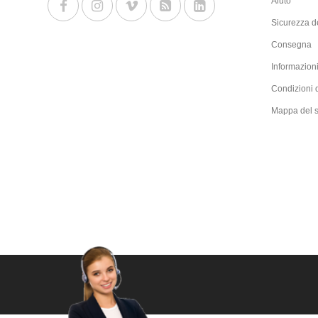
Aiuto
Sicurezza de
Consegna
Informazioni
Condizioni 
Mappa del s