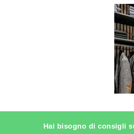
VEDERE L
Hai bisogno di consigli s