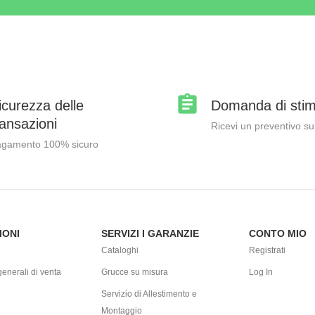
icurezza delle
Domanda di sti
ransazioni
Ricevi un preventivo su
gamento 100% sicuro
IONI
SERVIZI I GARANZIE
CONTO MIO
Cataloghi
Registrati
enerali di venta
Grucce su misura
Log In
Servizio di Allestimento e
Montaggio