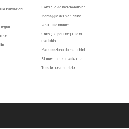
Consiglio de merchandising
lle transazioni
Montaggio del manichino
Vesti il tuo manichini
 legali
Consiglio per l acquisto di
d'uso
manichini
ito
Manutenzione de manichini
Rinnovamento manichino
Tutte le nostre notizie