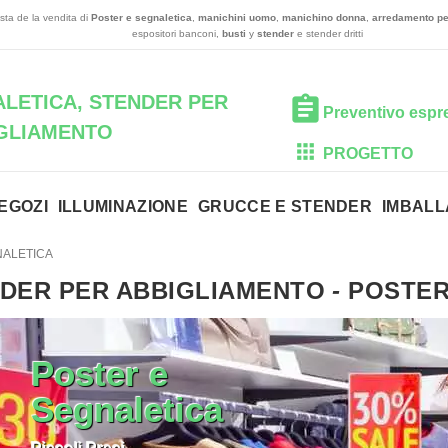
sta de la vendita di
Poster e segnaletica
,
manichini uomo
,
manichino donna
,
arredamento pe
espositori banconi,
busti
y
stender
e stender dritti
LETICA, STENDER PER
Preventivo espr
GLIAMENTO
PROGETTO
EGOZI
ILLUMINAZIONE
GRUCCE E STENDER
IMBALL
NALETICA
DER PER ABBIGLIAMENTO
-
POSTER
Poster e
Segnaletica