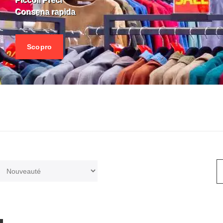
Piccoli Preci
Consena rapida
Scopro