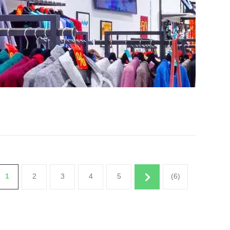
1
2
3
4
5
(6)