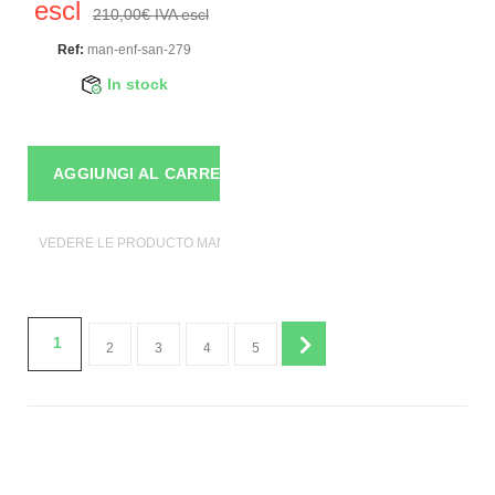
escl
210,00€ IVA escl
Ref:
man-enf-san-279
In stock
AGGIUNGI AL CARRELLO
VEDERE LE PRODUCTO MANICHINI
1
2
3
4
5