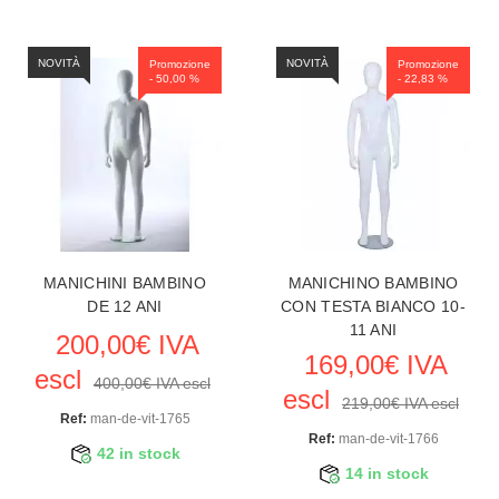
NOVITÀ
NOVITÀ
Promozione
Promozione
- 50,00 %
- 22,83 %
MANICHINI BAMBINO
MANICHINO BAMBINO
DE 12 ANI
CON TESTA BIANCO 10-
11 ANI
200,00€ IVA
169,00€ IVA
escl
400,00€ IVA escl
escl
219,00€ IVA escl
Ref:
man-de-vit-1765
Ref:
man-de-vit-1766
42 in stock
14 in stock