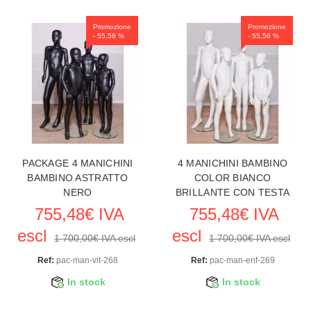
Promozione
Promozione
- 55,56 %
- 55,56 %
PACKAGE 4 MANICHINI
4 MANICHINI BAMBINO
BAMBINO ASTRATTO
COLOR BIANCO
NERO
BRILLANTE CON TESTA
755,48€ IVA
755,48€ IVA
escl
escl
1 700,00€ IVA escl
1 700,00€ IVA escl
Ref:
pac-man-vit-268
Ref:
pac-man-enf-269
In stock
In stock