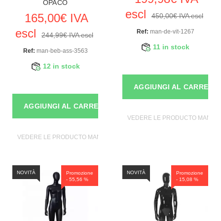
OPACO
escl
165,00€ IVA
450,00€ IVA escl
escl
Ref:
man-de-vit-1267
244,99€ IVA escl
11 in stock
Ref:
man-beb-ass-3563
12 in stock
AGGIUNGI AL CARRELL
AGGIUNGI AL CARRELLO
VEDERE LE PRODUCTO MANICH
VEDERE LE PRODUCTO MANICHINI
NOVITÀ
NOVITÀ
Promozione
Promozione
- 55,56 %
- 15,08 %