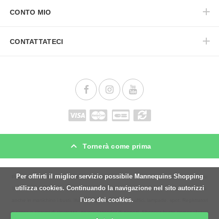
CONTO MIO
CONTATTATECI
Tornerà come prima
Per offrirti il miglior servizio possibile Mannequins Shopping
Promozioni manichini bambino
. Mannequins Shopping è uno specialista in manichini
utilizza cookies. Continuando la navigazione nel sito autorizzi
bambino i arredamento negozi, vetrine e vetrinette, gondole, Espositori e Banconi, ma
l'uso dei cookies.
anche in manichino i busti, Illuminazione per negozi e uffici, lampade, spot, Registratori
di cassa e sistemi di sicurezza, grucce i stender di negozi, Shopper buste personalizzati.