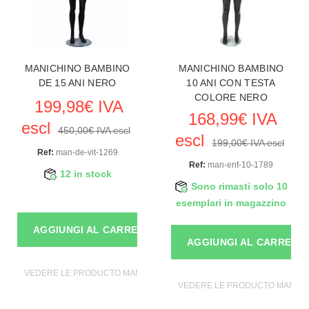
MANICHINO BAMBINO
MANICHINO BAMBINO
DE 15 ANI NERO
10 ANI CON TESTA
COLORE NERO
199,98€ IVA
168,99€ IVA
escl
450,00€ IVA escl
escl
199,00€ IVA escl
Ref:
man-de-vit-1269
Ref:
man-enf-10-1789
12 in stock
Sono rimasti solo 10
esemplari in magazzino
AGGIUNGI AL CARRELLO
AGGIUNGI AL CARRELL
VEDERE LE PRODUCTO MANICHINI
VEDERE LE PRODUCTO MANICH