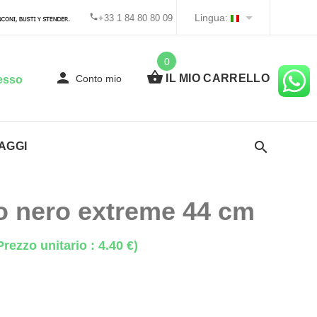
Lingua:
+33 1 84 80 80 09
0
IL MIO CARRELLO
Conto mio
esso
AGGI
no nero extreme 44 cm
Prezzo unitario : 4.40 €)