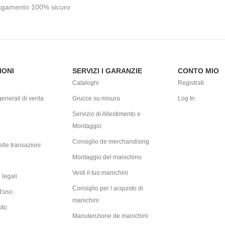
gamento 100% sicuro
IONI
SERVIZI I GARANZIE
CONTO MIO
Cataloghi
Registrati
enerali di venta
Grucce su misura
Log In
Servizio di Allestimento e
Montaggio
Consiglio de merchandising
lle transazioni
Montaggio del manichino
Vesti il tuo manichini
 legali
Consiglio per l acquisto di
d'uso
manichini
ito
Manutenzione de manichini