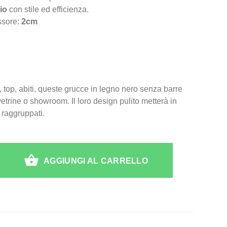
io
con stile ed efficienza.
ssore:
2cm
top, abiti, queste grucce in legno nero senza barre
vetrine o showroom. Il loro design pulito metterà in
 raggruppati.
AGGIUNGI AL CARRELLO