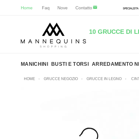
Home
Faq
Nove
Contatto
10 GRUCCE DI 
MANICHINI
BUSTI E TORSI
ARREDAMENTO N
HOME
-
GRUCCE NEGOZIO
-
GRUCCE IN LEGNO
-
CIN