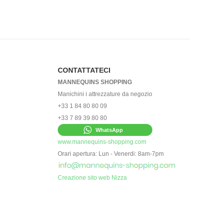
CONTATTATECI
MANNEQUINS SHOPPING
Manichini i attrezzature da negozio
+33 1 84 80 80 09
+33 7 89 39 80 80
WhatsApp
www.mannequins-shopping.com
Orari apertura: Lun - Venerdi: 8am-7pm
Creazione sito web Nizza