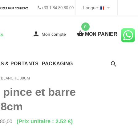
Langue:
+33 1 84 80 80 09
0
MON PANIER
Mon compte
ss
ES & PORTANTS
PACKAGING
R BLANCHE 38CM
 pince et barre
38cm
(Prix unitaire : 2.52 €)
80,00