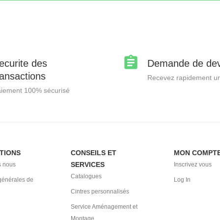
ecurite des
Demande de dev
ransactions
Recevez rapidement un
iement 100% sécurisé
TIONS
CONSEILS ET
MON COMPT
SERVICES
 nous
Inscrivez vous
Catalogues
générales de
Log In
Cintres personnalisés
Service Aménagement et
Montage