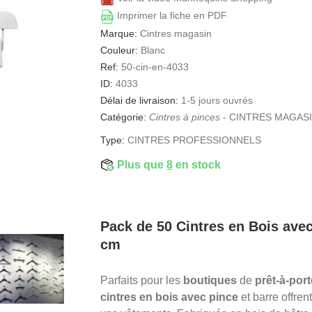
Imprimer la fiche en PDF
Marque:
Cintres magasin
Couleur:
Blanc
Ref:
50-cin-en-4033
ID:
4033
Délai de livraison:
1-5 jours ouvrés
Catégorie:
Cintres à pinces
-
CINTRES MAGAS
Type:
CINTRES PROFESSIONNELS
Plus que
8
en stock
Pack de 50 Cintres en Bois avec
cm
Parfaits pour les
boutiques
de
prêt-à-port
cintres en bois
avec pince
et barre offren