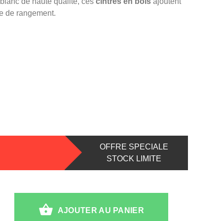
blanc de haute qualité, ces
cintres en bois
ajoutent
ce de rangement.
OFFRE SPECIALE
STOCK LIMITE
AJOUTER AU PANIER