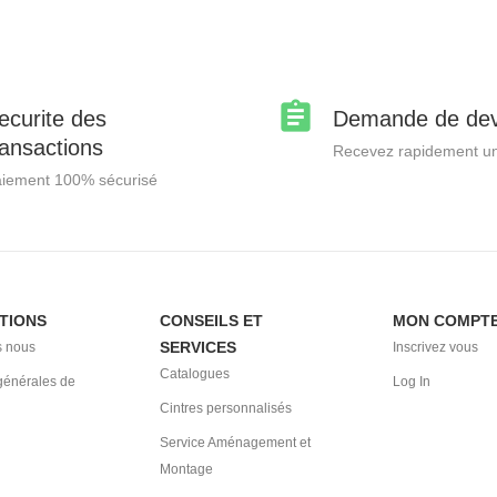
ecurite des
Demande de dev
ransactions
Recevez rapidement un
iement 100% sécurisé
TIONS
CONSEILS ET
MON COMPT
SERVICES
 nous
Inscrivez vous
Catalogues
générales de
Log In
Cintres personnalisés
Service Aménagement et
Montage