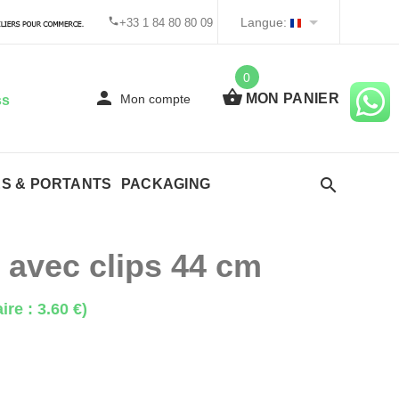
Langue:
+33 1 84 80 80 09
0
MON PANIER
Mon compte
ss
ES & PORTANTS
PACKAGING
s avec clips 44 cm
ire : 3.60 €)