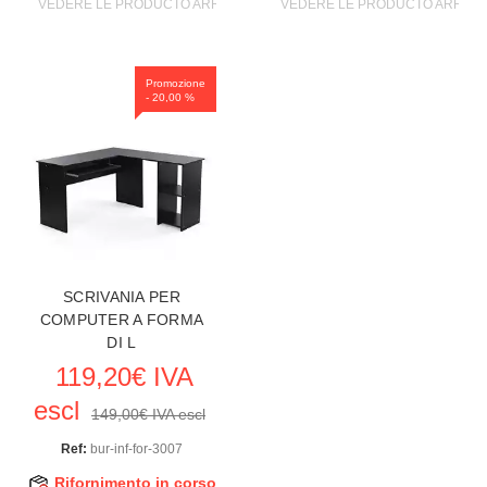
VEDERE LE PRODUCTO ARREDARE I MOBILI
VEDERE LE PRODUCTO ARREDAR
Promozione
- 20,00 %
SCRIVANIA PER
COMPUTER A FORMA
DI L
119,20€ IVA
escl
149,00€ IVA escl
Ref:
bur-inf-for-3007
Rifornimento in corso