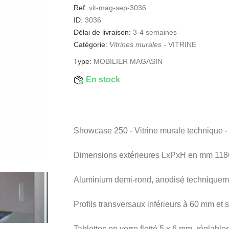
Ref:
vit-mag-sep-3036
ID:
3036
Délai de livraison:
3-4 semaines
Catégorie:
Vitrines murales
-
VITRINE
Type:
MOBILIER MAGASIN
En stock
Showcase 250 - Vitrine murale technique -
Dimensions extérieures LxPxH en mm 118
Aluminium demi-rond, anodisé techniquem
Profils transversaux inférieurs à 60 mm et
Tablettes en verre flotté 5 x 6 mm, réglable