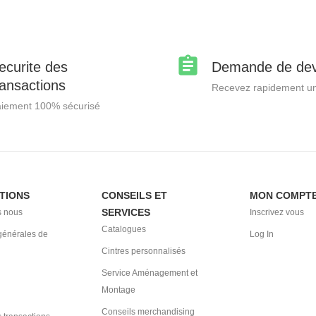
ecurite des
Demande de dev
ransactions
Recevez rapidement un
iement 100% sécurisé
TIONS
CONSEILS ET
MON COMPT
SERVICES
 nous
Inscrivez vous
Catalogues
générales de
Log In
Cintres personnalisés
Service Aménagement et
Montage
Conseils merchandising