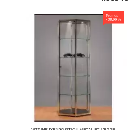
Promos
- 38,66 %
VITRINE D'EXPOSITION METAL ET VERRE