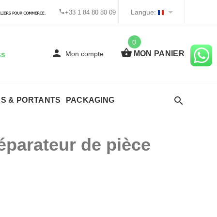
Langue:
+33 1 84 80 80 09
0
MON PANIER
Mon compte
ss
ES & PORTANTS
PACKAGING
éparateur de pièce