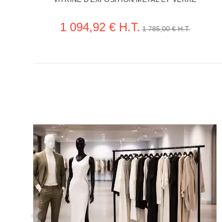
1 094,92 € H.T.
1 785,00 € H.T.
VOIR LA FICHE MOBILIER MAGASIN