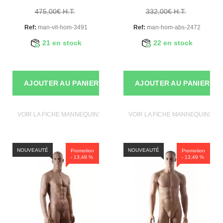
475,00€ H.T.
332,00€ H.T.
Ref:
man-vit-hom-3491
Ref:
man-hom-abs-2472
21 en stock
22 en stock
AJOUTER AU PANIER
AJOUTER AU PANIER
VOIR LA FICHE MANNEQUINS VITRINE
VOIR LA FICHE MANNEQUINS VI
NOUVEAUTÉ
NOUVEAUTÉ
Promotion
Promotion
- 13,49 %
- 13,49 %