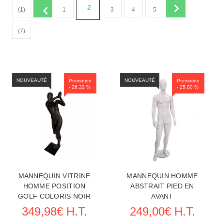
2
(1)
1
3
4
5
(7)
NOUVEAUTÉ
NOUVEAUTÉ
Promotion
Promotion
- 26,32 %
- 25,00 %
MANNEQUIN VITRINE
MANNEQUIN HOMME
HOMME POSITION
ABSTRAIT PIED EN
GOLF COLORIS NOIR
AVANT
349,98€ H.T.
249,00€ H.T.