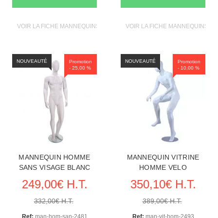
VOIR LA FICHE MANNEQUINS VITRINE
VOIR LA FICHE MANNEQUINS VI
NOUVEAUTÉ
NOUVEAUTÉ
Promotion
Promotion
- 25,00 %
- 10,00 %
MANNEQUIN HOMME
MANNEQUIN VITRINE
SANS VISAGE BLANC
HOMME VELO
249,00€ H.T.
350,10€ H.T.
332,00€ H.T.
389,00€ H.T.
Ref:
man-hom-san-2481
Ref:
man-vit-hom-2493