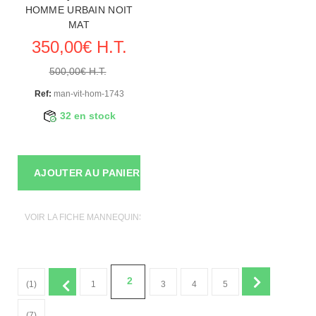
HOMME URBAIN NOIT
MAT
350,00€ H.T.
500,00€ H.T.
Ref:
man-vit-hom-1743
32 en stock
AJOUTER AU PANIER
VOIR LA FICHE MANNEQUINS VITRINE
2
(1)
1
3
4
5
(7)