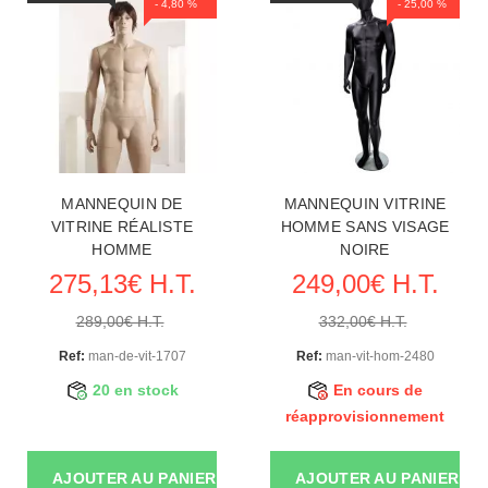
- 4,80 %
- 25,00 %
MANNEQUIN DE
MANNEQUIN VITRINE
VITRINE RÉALISTE
HOMME SANS VISAGE
HOMME
NOIRE
275,13€ H.T.
249,00€ H.T.
289,00€ H.T.
332,00€ H.T.
Ref:
man-de-vit-1707
Ref:
man-vit-hom-2480
20 en stock
En cours de
réapprovisionnement
AJOUTER AU PANIER
AJOUTER AU PANIER