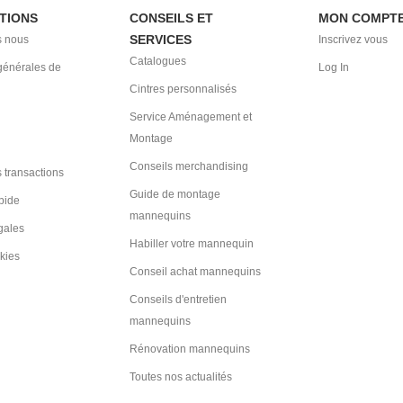
TIONS
CONSEILS ET
MON COMPT
SERVICES
 nous
Inscrivez vous
Catalogues
générales de
Log In
Cintres personnalisés
Service Aménagement et
Montage
Conseils merchandising
 transactions
Guide de montage
pide
mannequins
gales
Habiller votre mannequin
kies
Conseil achat mannequins
Conseils d'entretien
mannequins
Rénovation mannequins
Toutes nos actualités