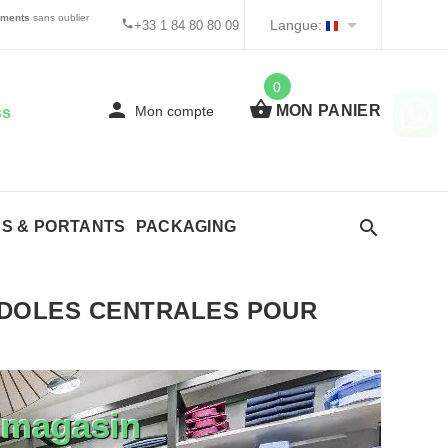
tements
sans oublier
Langue:
+33 1 84 80 80 09
0
MON PANIER
Mon compte
ss
ES & PORTANTS
PACKAGING
OLES CENTRALES POUR
 magasin