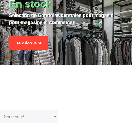
En stock
Selection de Gondoles centrales pour magasin
pour magasins et commerces
Je découvre