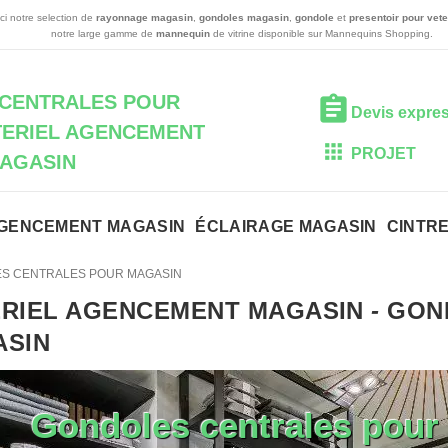
ci notre selection de
rayonnage magasin
,
gondoles magasin
,
gondole
et
presentoir pour ve
notre large gamme de
mannequin
de vitrine disponible sur Mannequins Shopping.
CENTRALES POUR
Devis expre
TERIEL AGENCEMENT
PROJET
AGASIN
GENCEMENT MAGASIN
ÉCLAIRAGE MAGASIN
CINTR
S CENTRALES POUR MAGASIN
RIEL AGENCEMENT MAGASIN
-
GOND
ASIN
Gondoles centrales pour