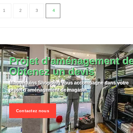
1
2
3
4
LA FICHE MOBILIER MAGASIN
VOIR LA FICHE MOBILIER M
Projet d’aménagement d
Obtenez un devis
Mannequins Shopping vous accompagne dans votre
projet d’aménagement de magasin
Contactez nous