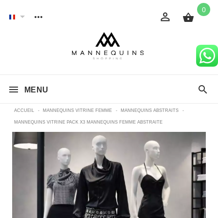
0
MENU
ACCUEIL
-
MANNEQUINS VITRINE FEMME
-
MANNEQUINS ABSTRAITS
-
MANNEQUINS VITRINE PACK X3 MANNEQUINS FEMME ABSTRAITE