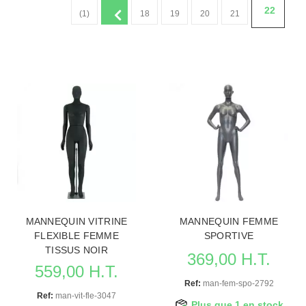
22
(1)
18
19
20
21
MANNEQUIN VITRINE
MANNEQUIN FEMME
FLEXIBLE FEMME
SPORTIVE
TISSUS NOIR
369,00 H.T.
559,00 H.T.
Ref:
man-fem-spo-2792
Ref:
man-vit-fle-3047
Plus que 1 en stock