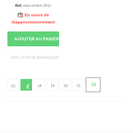
Ref:
man-vit-fem-2811
En cours de
réapprovisionnement
AJOUTER AU PANIER
VOIR LA FICHE MANNEQUINS VITRINE
22
(1)
18
19
20
21