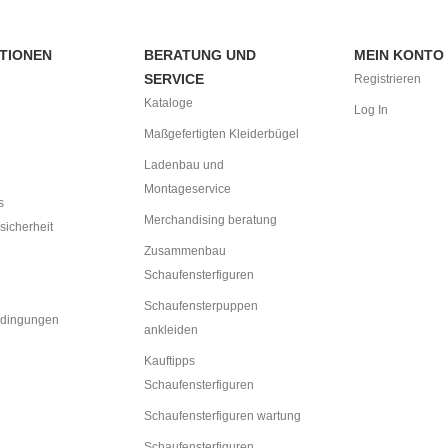
TIONEN
BERATUNG UND
MEIN KONTO
SERVICE
Registrieren
Kataloge
Log In
Maßgefertigten Kleiderbügel
Ladenbau und
Montageservice
s
Merchandising beratung
sicherheit
Zusammenbau
Schaufensterfiguren
Schaufensterpuppen
dingungen
ankleiden
Kauftipps
Schaufensterfiguren
Schaufensterfiguren wartung
Schaufensterfiguren