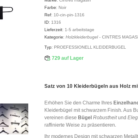
Farbe:
Noir
Ref:
10-cin-pin-1316
ID:
1316
Lieferzeit:
1-5 arbeitstage
Kategorie:
Holzkleiderbugel
-
CINTRES MAGAS
Typ:
PROEFESSIONELL KLEIDERBUGEL
729 auf Lager
Satz von 10 Kleiderbügeln aus Holz m
Erhöhen Sie den Charme Ihres
Einzelhan
Kleiderbügel mit schwarzem Finish. Aus Bu
vereinen diese
Bügel
Robustheit
und
Eleg
raffinierte Weise zu präsentieren.
Ihr modernes Design mit schwarzen Metallte