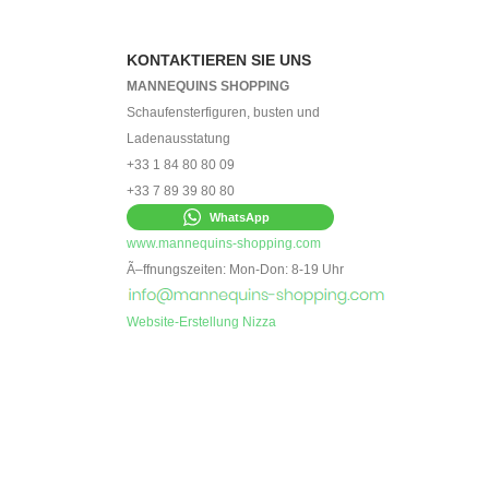
KONTAKTIEREN SIE UNS
MANNEQUINS SHOPPING
Schaufensterfiguren, busten und
Ladenausstatung
+33 1 84 80 80 09
+33 7 89 39 80 80
WhatsApp
www.mannequins-shopping.com
Ã–ffnungszeiten: Mon-Don: 8-19 Uhr
Website-Erstellung Nizza