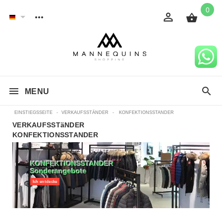
0
MENU
EINSTIEGSSEITE
-
VERKAUFSSTÄNDER
-
KONFEKTIONSSTANDER
VERKAUFSSTäNDER
KONFEKTIONSSTANDER
KONFEKTIONSSTANDER
Sonderangebote
Ich entdecke