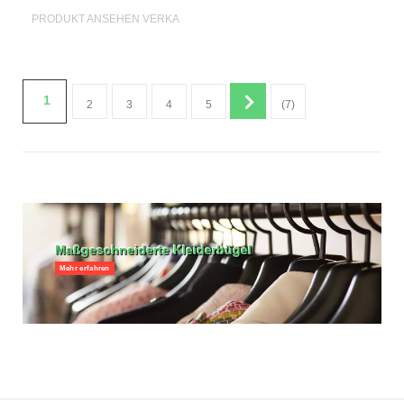
PRODUKT ANSEHEN VERKAUFSSTANDER
1
2
3
4
5
(7)
Maßgeschneiderte Kleiderbügel
Mehr erfahren