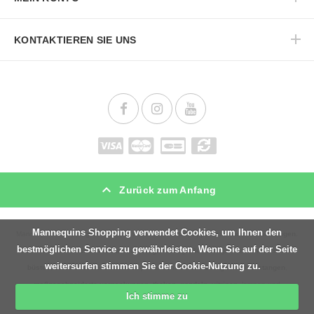
KONTAKTIEREN SIE UNS
Zurück zum Anfang
Mannequins Shopping verwendet Cookies, um Ihnen den
Mannequins Shopping ist spezialist für
schaufensterpuppen
und
ladeneinrichtungen
.
bestmöglichen Service zu gewährleisten. Wenn Sie auf der Seite
Unser angebot ist breit in
schaufensterfiguren
in großen mengen verwendet, herren
weitersurfen stimmen Sie der Cookie-Nutzung zu.
büsten
, damen
schneiderbüsten
, professionelle
kleiderbüge
l,
kleiderstangen
,
maßgeschneiderte
verpackungen
,
theken
,
gondeln
,
vitrinen
, lampen und
Ich stimme zu
ladenbeleuchtung
für einzelhandel, sicherheitsprodukt,