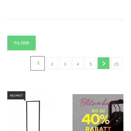
FILTER
1
2
3
4
5
(7)
NEUHEIT